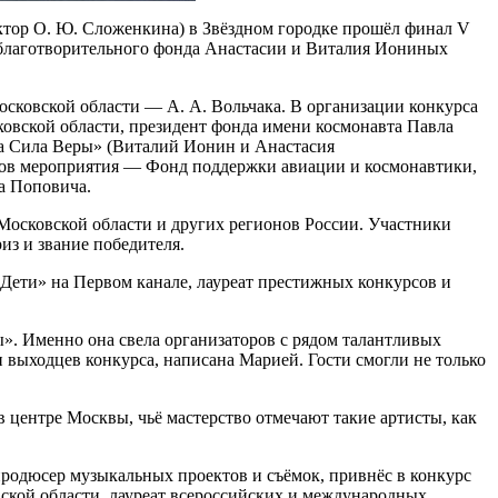
ктор О. Ю. Сложенкина) в Звёздном городке прошёл финал V
 благотворительного фонда Анастасии и Виталия Иониных
сковской области — А. А. Вольчака. В организации конкурса
ковской области, президент фонда имени космонавта Павла
а Сила Веры» (Виталий Ионин и Анастасия
нёров мероприятия — Фонд поддержки авиации и космонавтики,
а Поповича.
Московской области и других регионов России. Участники
из и звание победителя.
 Дети» на Первом канале, лауреат престижных конкурсов и
». Именно она свела организаторов с рядом талантливых
выходцев конкурса, написана Марией. Гости смогли не только
 центре Москвы, чьё мастерство отмечают такие артисты, как
дюсер музыкальных проектов и съёмок, привнёс в конкурс
ской области, лауреат всероссийских и международных