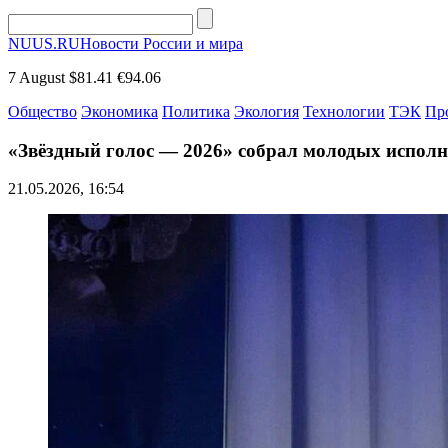
NUUS.RU
Новости России и мира
7 August
$81.41
€94.06
Общество
Экономика
Политика
Экология
Технологии
ТЭК
Пр
«Звёздный голос — 2026» собрал молодых исполн
21.05.2026, 16:54