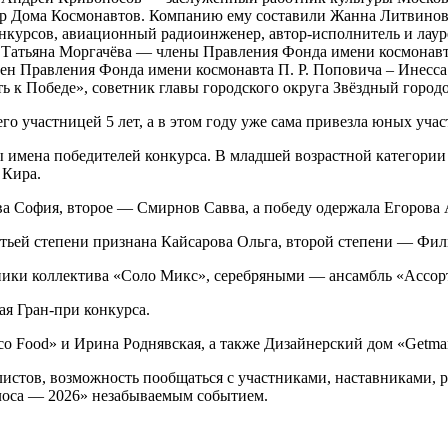
ктор Дома Космонавтов. Компанию ему составили Жанна Литвино
нкурсов, авиационный радиоинженер, автор‑исполнитель и лау
и Татьяна Моргачёва — члены Правления Фонда имени космонавт
лен Правления Фонда имени космонавта П. Р. Поповича – Инесс
ь к Победе», советник главы городского округа Звёздный город
о участницей 5 лет, а в этом году уже сама привезла юных учас
 имена победителей конкурса. В младшей возрастной категории 
 Кира.
ва София, второе — Смирнов Савва, а победу одержала Егорова 
тьей степени признана Кайсарова Ольга, второй степени — Филь 
ики коллектива «Соло Микс», серебряными — ансамбль «Ассор
я Гран‑при конкурса.
o Food» и Ирина Роднявская, а также Дизайнерский дом «Getman
истов, возможность пообщаться с участниками, наставниками, р
лоса — 2026» незабываемым событием.