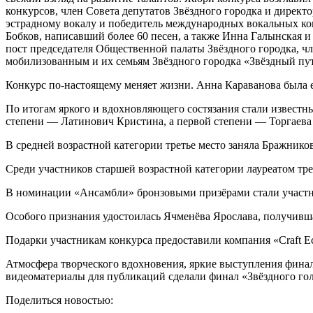
конкурсов, член Совета депутатов Звёздного городка и дире
эстрадному вокалу и победитель международных вокальных ко
Бобков, написавший более 60 песен, а также Инна Галынская 
пост председателя Общественной палаты Звёздного городка, ч
мобилизованным и их семьям Звёздного городка «Звёздный пут
Конкурс по-настоящему меняет жизни. Анна Караванова была ег
По итогам яркого и вдохновляющего состязания стали известны
степени — Латинович Кристина, а первой степени — Торгаева
В средней возрастной категории третье место заняла Бражнико
Среди участников старшей возрастной категории лауреатом тре
В номинации «Ансамбли» бронзовыми призёрами стали участн
Особого признания удостоилась Ячменёва Ярослава, получивша
Подарки участникам конкурса предоставили компания «Craft Ec
Атмосфера творческого вдохновения, яркие выступления финал
видеоматериалы для публикаций сделали финал «Звёздного го
Поделиться новостью: