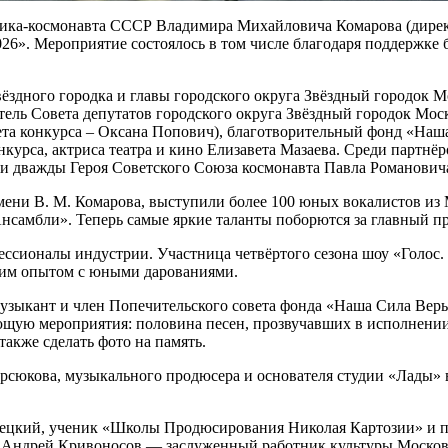
ётчика-космонавта СССР Владимира Михайловича Комарова (дире
26». Мероприятие состоялось в том числе благодаря поддержке
дного городка и главы городского округа Звёздный городок Мо
тель Совета депутатов городского округа Звёздный городок Мос
ета конкурса – Оксана Попович), благотворительный фонд «Наш
нкурса, актриса театра и кино Елизавета Мазаева. Среди парт
ни дважды Героя Советского Союза космонавта Павла Романович
мени В. М. Комарова, выступили более 100 юных вокалистов из 
нсамбли». Теперь самые яркие таланты поборются за главный пр
фессионалы индустрии. Участница четвёртого сезона шоу «Голос.
воим опытом с юными дарованиями.
узыкант и член Попечительского совета фонда «Наша Сила Веры
щую мероприятия: половина песен, прозвучавших в исполнении 
 также сделать фото на память.
рсюкова, музыкального продюсера и основателя студии «Лады» в
кий, ученик «Школы Продюсирования Николая Картозии» и про
ил Андрей Кривоносов — заслуженный работник культуры Москов