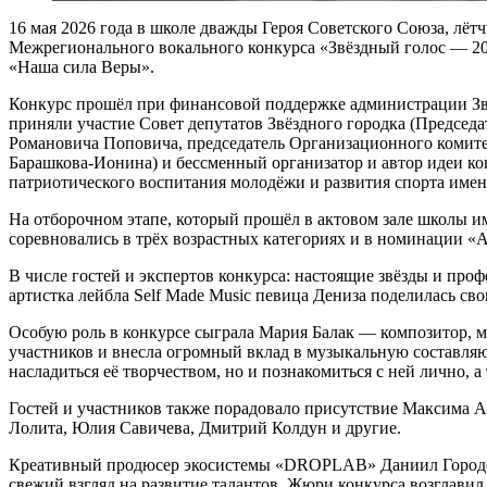
16 мая 2026 года в школе дважды Героя Советского Союза, л
Межрегионального вокального конкурса «Звёздный голос — 20
«Наша сила Веры».
Конкурс прошёл при финансовой поддержке администрации Звёз
приняли участие Совет депутатов Звёздного городка (Председа
Романовича Поповича, председатель Организационного комит
Барашкова‑Ионина) и бессменный организатор и автор идеи ко
патриотического воспитания молодёжи и развития спорта име
На отборочном этапе, который прошёл в актовом зале школы и
соревновались в трёх возрастных категориях и в номинации «А
В числе гостей и экспертов конкурса: настоящие звёзды и про
артистка лейбла Self Made Music певица Дениза поделилась с
Особую роль в конкурсе сыграла Мария Балак — композитор, м
участников и внесла огромный вклад в музыкальную составляю
насладиться её творчеством, но и познакомиться с ней лично, а
Гостей и участников также порадовало присутствие Максима А
Лолита, Юлия Савичева, Дмитрий Колдун и другие.
Креативный продюсер экосистемы «DROPLAB» Даниил Городец
свежий взгляд на развитие талантов. Жюри конкурса возглав