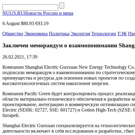
NUUS.RU
Новости России и мира
6 August
$80.93
€93.19
Общество
Экономика
Политика
Экология
Технологии
ТЭК
Пр
Заключен меморандум о взаимопонимании Shanghai
26.02.2021, 17:39
Компании Shanghai Electric Guoxuan New Energy Technology Co., 
подписали меморандум о взаимопонимании по стратегическому
преимущества и ресурсы для освоения новых проектов по созд
высокотехнологичных систем накопления энергии.
Компания Pacific Green будет контролировать процесс реализац
области материально-технического обеспечения и разработки 
проектирование, интеграцию и коммерческую оптимизацию систе
Electric (SEHK: 02727, SSE: 601727) и Gotion High-Tech (SZSE:
батарей.
Shanghai Electric Guoxuan специализируется на технологическ
деятельности включает в себя исследования и разработки, сбы