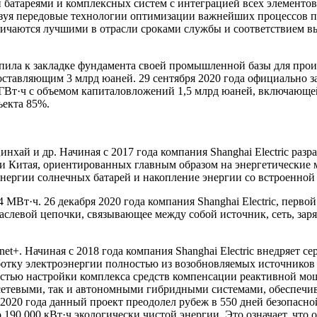
 батареями и комплексных систем с интеграцией всех элементов
зуя передовые технологии оптимизации важнейших процессов п
тличаются лучшими в отрасли сроками службы и соответствием в
тупила к закладке фундамента своей промышленной базы для про
ставляющим 3 млрд юаней. 29 сентября 2020 года официально з
Вт·ч с объемом капиталовложений 1,5 млрд юаней, включающей
ъекта 85%.
й и др. Начиная с 2017 года компания Shanghai Electric разра
ии Китая, ориентированных главным образом на энергетические 
нергии солнечных батарей и накопление энергии со встроенной 
МВт·ч. 26 декабря 2020 года компания Shanghai Electric, перв
раслевой цепочки, связывающее между собой источник, сеть, за
net+. Начиная с 2018 года компания Shanghai Electric внедряет
ботку электроэнергии полностью из возобновляемых источников
стью настройки комплекса средств компенсации реактивной мощ
сетевыми, так и автономными гибридными системами, обеспечив
2020 года данный проект преодолел рубеж в 550 дней безопасн
ло 190 000 кВт·ч экологически чистой энергии. Это означает, что