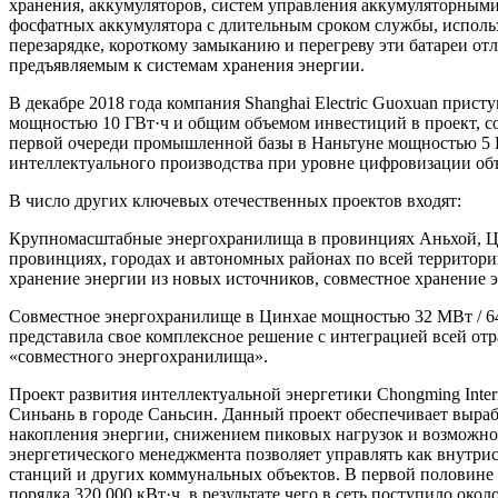
хранения, аккумуляторов, систем управления аккумуляторными
фосфатных аккумулятора с длительным сроком службы, исполь
перезарядке, короткому замыканию и перегреву эти батареи о
предъявляемым к системам хранения энергии.
В декабре 2018 года компания Shanghai Electric Guoxuan прис
мощностью 10 ГВт·ч и общим объемом инвестиций в проект, со
первой очереди промышленной базы в Наньтуне мощностью 5 Г
интеллектуального производства при уровне цифровизации об
В число других ключевых отечественных проектов входят:
Крупномасштабные энергохранилища в провинциях Аньхой, Цинха
провинциях, городах и автономных районах по всей территор
хранение энергии из новых источников, совместное хранение э
Совместное энергохранилище в Цинхае мощностью 32 МВт / 64 
представила свое комплексное решение с интеграцией всей от
«совместного энергохранилища».
Проект развития интеллектуальной энергетики Chongming Inter
Синьань в городе Саньсин. Данный проект обеспечивает выра
накопления энергии, снижением пиковых нагрузок и возможно
энергетического менеджмента позволяет управлять как внутри
станций и других коммунальных объектов. В первой половине 
порядка 320 000 кВт·ч, в результате чего в сеть поступило око