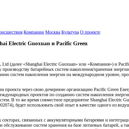
оисшествия
Компании
Москва
Культура
О проекте
 Electric Guoxuan и Pacific Green
Ltd (далее «Shanghai Electric Guoxuan» или «Компания») и Pacific
 производству батарейных систем накопления/хранения энергии
анию систем накопления энергии на международном уровне, прок
ии проекта через свою дочернюю организацию Pacific Green Energ
международных проектов по созданию систем накопления энерги
м. В то же время совместное предприятие Shanghai Electric Guo
 002074), будет использовать свой опыт в качестве одного из ве
их секторах, связанных с аккумуляторными батареями и интегра
т и обслуживание систем хранения на базе литиевых батарей, а 