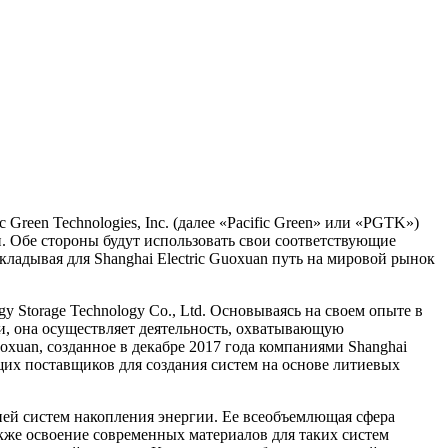
 Green Technologies, Inc. (далее «Pacific Green» или «PGTK»)
. Обе стороны будут использовать свои соответствующие
ладывая для Shanghai Electric Guoxuan путь на мировой рынок
y Storage Technology Co., Ltd. Основываясь на своем опыте в
и, она осуществляет деятельность, охватывающую
xuan, созданное в декабре 2017 года компаниями Shanghai
дущих поставщиков для создания систем на основе литиевых
цией систем накопления энергии. Ее всеобъемлющая сфера
также освоение современных материалов для таких систем