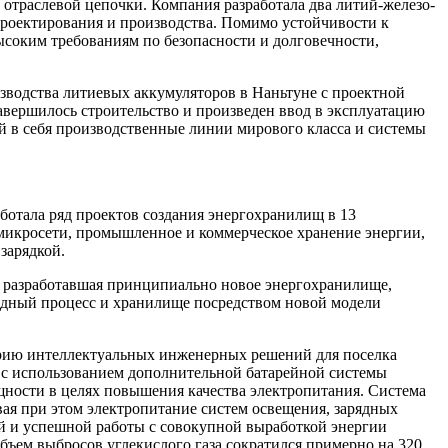
 отраслевой цепочки. Компания разработала два литий-железо-
роектирования и производства. Помимо устойчивости к
ысоким требованиям по безопасности и долговечности,
изводства литиевых аккумуляторов в Наньтуне с проектной
авершилось строительство и произведен ввод в эксплуатацию
 в себя производственные линии мирового класса и системы
ботала ряд проектов создания энергохранилищ в 13
микросети, промышленное и коммерческое хранение энергии,
зарядкой.
ой разработавшая принципиально новое энергохранилище,
рядный процесс и хранилище посредством новой модели
 серию интеллектуальных инженерных решений для поселка
 с использованием дополнительной батарейной системы
ности в целях повышения качества электропитания. Система
ая при этом электропитание систем освещения, зарядных
ой и успешной работы с совокупной выработкой энергии
 объем выбросов углекислого газа сократился примерно на 320