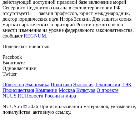
действующей доступной правовой базе включение морей
Северного Ледовитого океана в состав территории РФ
отсутствует!» — заявил профессор, юрист-международник,
доктор юридических наук Игорь Зенкин. Для защиты своих
морских арктических территорий России нужно срочно
внести изменения на уровне федерального законодательства,
сообщает
REGNUM
.
Поделиться новостью:
Facebook
Вконтакте
Одноклассники
Twitter
Общество
Экономика
Политика
Экология
Технологии
ТЭК
Происшествия
Компании
Москва
Культура
О проекте
NUUS.RU
Новости России и мира
NUUS.ru © 2026 При использовании материалов, указывайте,
пожалуйства, активную ссылку.