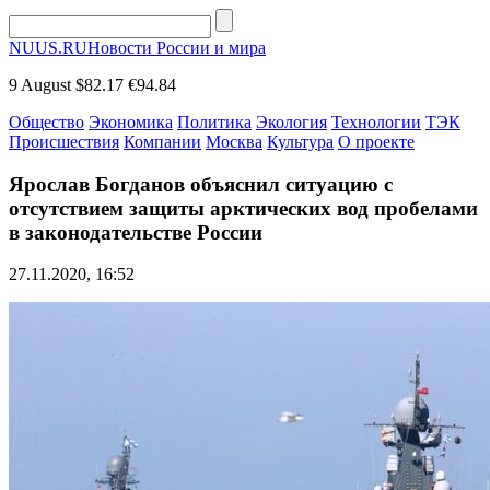
NUUS.RU
Новости России и мира
9 August
$82.17
€94.84
Общество
Экономика
Политика
Экология
Технологии
ТЭК
Происшествия
Компании
Москва
Культура
О проекте
Ярослав Богданов объяснил ситуацию с
отсутствием защиты арктических вод пробелами
в законодательстве России
27.11.2020, 16:52