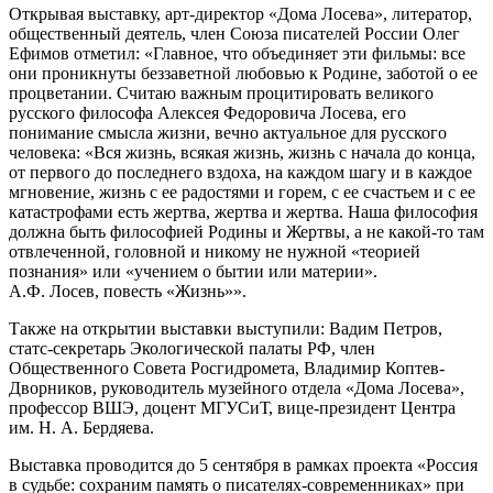
Открывая выставку, арт-директор «Дома Лосева», литератор,
общественный деятель, член Союза писателей России Олег
Ефимов отметил: «Главное, что объединяет эти фильмы: все
они проникнуты беззаветной любовью к Родине, заботой о ее
процветании. Считаю важным процитировать великого
русского философа Алексея Федоровича Лосева, его
понимание смысла жизни, вечно актуальное для русского
человека: «Вся жизнь, всякая жизнь, жизнь с начала до конца,
от первого до последнего вздоха, на каждом шагу и в каждое
мгновение, жизнь с ее радостями и горем, с ее счастьем и с ее
катастрофами есть жертва, жертва и жертва. Наша философия
должна быть философией Родины и Жертвы, а не какой-то там
отвлеченной, головной и никому не нужной «теорией
познания» или «учением о бытии или материи».
А.Ф. Лосев, повесть «Жизнь»».
Также на открытии выставки выступили: Вадим Петров,
статс-секретарь Экологической палаты РФ, член
Общественного Совета Росгидромета, Владимир Коптев-
Дворников, руководитель музейного отдела «Дома Лосева»,
профессор ВШЭ, доцент МГУСиТ, вице-президент Центра
им. Н. А. Бердяева.
Выставка проводится до 5 сентября в рамках проекта «Россия
в судьбе: сохраним память о писателях-современниках» при