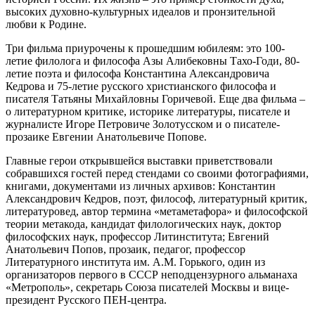
высоких духовно-культурных идеалов и пронзительной
любви к Родине.
Три фильма приурочены к прошедшим юбилеям: это 100-
летие филолога и философа Азы Алибековны Тахо-Годи, 80-
летие поэта и философа Константина Александровича
Кедрова и 75-летие русского христианского философа и
писателя Татьяны Михайловны Горичевой. Еще два фильма –
о литературном критике, историке литературы, писателе и
журналисте Игоре Петровиче Золотусском и о писателе-
прозаике Евгении Анатольевиче Попове.
Главные герои открывшейся выставки приветствовали
собравшихся гостей перед стендами со своими фотографиями,
книгами, документами из личных архивов: Константин
Александрович Кедров, поэт, философ, литературный критик,
литературовед, автор термина «метаметафора» и философской
теории метакода, кандидат филологических наук, доктор
философских наук, профессор Литинститута; Евгений
Анатольевич Попов, прозаик, педагог, профессор
Литературного института им. А.М. Горького, один из
организаторов первого в СССР неподцензурного альманаха
«Метрополь», секретарь Союза писателей Москвы и вице-
президент Русского ПЕН-центра.