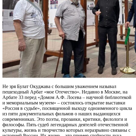
Не зря Булат Окуджава с большим уважением называл
пешеходный Арбат «мое Отечество». Недавно в Москве, на
Арбате 33 перед «Домом А.Ф. Лосева – научной библиотекой
и мемориальным музеем» – состоялось открытие выставки
«Россия в судьбе», посвященной выходу одноименного цикла
из пяти документальных фильмов о наших выдающихся
современниках. Это поэты, прозаики, критики, филологи и
философы. Пять судеб легендарных деятелей отечественной
культуры, жизнь и творчество которых неразрывно связаны с
историей России. Их жизнь – это пример стойкости духа,