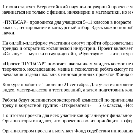
1 июня стартует Всероссийский научно-популярный проект с
начинаться не только с физики, инженерии и математики, но и 
«ПУЛЬСАР» проводится для учащихся 5–11 классов в возрасте 1
классы, тестирование и конкурсный отбор. Здесь можно попроб
науки.
На онлайн-платформе участники смогут пройти образовательны
трендах и открытиях космической индустрии. Проект включает
«Слышу» — музыка и саунд-дизайн, «Чувствую» — литература 
«Проект “ПУЛЬСАР” помогает школьникам увидеть космос не ка
творчество, исследование, медиа и технологии ребята смогут п
начальник отдела школьных инновационных проектов Фонда с
Конкурс пройдет с 1 июня по 21 сентября. Для участия школь
видео, мастер-классов и тестирований, а затем подготовить ко
Работы будут оцениваться экспертной комиссией по оригиналь
треку и возрастной группе: «Открыватели» — 5–6 классы, «Ис
По итогам проекта для всех участников организуют финально
Организаторы ожидают, что проект позволит приобщить к сфер
Организатором проекта выступает Фонд содействия инновац