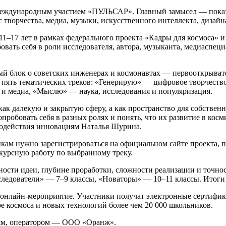
 международным участием «ПУЛЬСАР». Главный замысел — показа
с творчества, медиа, музыки, искусственного интеллекта, дизай
1–17 лет в рамках федерального проекта «Кадры для космоса» и
овать себя в роли исследователя, автора, музыканта, медиаспец
й блок о советских инженерах и космонавтах — первооткрывател
 пять тематических треков: «Генерирую» — цифровое творчеств
и медиа, «Мыслю» — наука, исследования и популяризация.
к далекую и закрытую сферу, а как пространство для собственн
опробовать себя в разных ролях и понять, что их развитие в кос
одействия инновациям Наталья Шурина.
никам нужно зарегистрироваться на официальном сайте проекта,
нкурсную работу по выбранному треку.
ности идеи, глубине проработки, сложности реализации и точн
следователи» — 7–9 классы, «Новаторы» — 10–11 классы. Итоги
е онлайн-мероприятие. Участники получат электронные сертифи
е космоса и новых технологий более чем 20 000 школьников.
иям, оператором — ООО «Оранж».