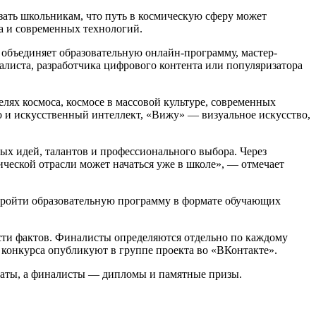
ть школьникам, что путь в космическую сферу может
на и современных технологий.
 объединяет образовательную онлайн-программу, мастер-
иалиста, разработчика цифрового контента или популяризатора
ях космоса, космосе в массовой культуре, современных
о и искусственный интеллект, «Вижу» — визуальное искусство,
ых идей, талантов и профессионального выбора. Через
мической отрасли может начаться уже в школе», — отмечает
 пройти образовательную программу в формате обучающих
ости фактов. Финалисты определяются отдельно по каждому
 конкурса опубликуют в группе проекта во «ВКонтакте».
каты, а финалисты — дипломы и памятные призы.