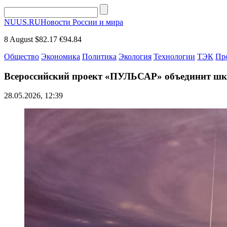
NUUS.RU
Новости России и мира
8 August
$82.17
€94.84
Общество
Экономика
Политика
Экология
Технологии
ТЭК
Пр
Всероссийский проект «ПУЛЬСАР» объединит шко
28.05.2026, 12:39