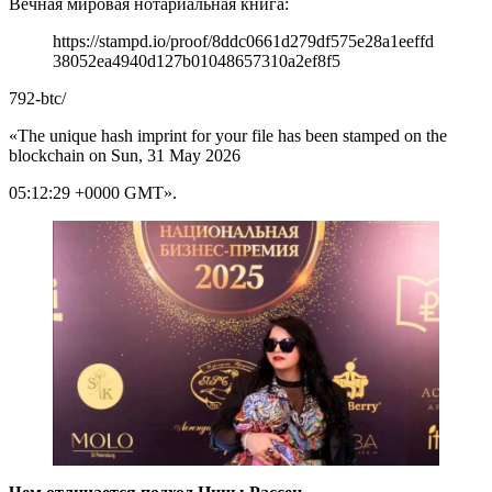
Вечная мировая нотариальная книга:
https://stampd.io/proof/8ddc0661d279df575e28a1eeffd
38052ea4940d127b01048657310a2ef8f5
792-btc/
«The unique hash imprint for your file has been stamped on the
blockchain on Sun, 31 May 2026
05:12:29 +0000 GMT».