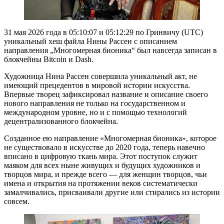
31 мая 2026 года в 05:10:07 и 05:12:29 по Гринвичу (UTC)
уникальный хеш файла Нины Рассен с описанием
направления „Многомерная бионика“ был навсегда записан в
блокчейны Bitcoin и Dash.
Художница Нина Рассен совершила уникальный акт, не
имеющий прецедентов в мировой истории искусства.
Впервые творец зафиксировал название и описание своего
нового направления не только на государственном и
международном уровне, но и с помощью технологий
децентрализованного блокчейна.
Созданное ею направление «Многомерная бионика», которое
не существовало в искусстве до 2020 года, теперь навечно
вписано в цифровую ткань мира. Этот поступок служит
маяком для всех ныне живущих и будущих художников и
творцов мира, и прежде всего — для женщин творцов, чьи
имена и открытия на протяжении веков систематически
замалчивались, присваивали другие или стирались из истории
совсем.