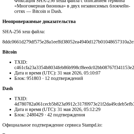
Фиксация SHA‑256 хеша файла с описанием термина
«Многомерная бионика» в двух независимых блокчейн-
сетях — Bitcoin и Dash.
Неопровержимые доказательства
SHA‑256 хеш файла:
8ddc0661d279df575e28a1eeffd38052ea4940d127b01048657310a2e
Bitcoin
TXID:
c461cfa23a3354b8034feb86b998cf8eedc02bb08767f341153e
Дата и время (UTC): 31 мая 2026, 05:10:07
Блок: 951803 · 12 подтверждений
Dash
TXID:
4d780782a061cecb5b823a9912c317f0973e21f2da49cdeb5efb
Дата и время (UTC): 31 мая 2026, 05:12:29
Блок: 2480429 · 42 подтверждения
Официальное подтверждение сервиса Stampd.io: