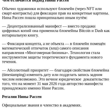
Чем отличается подход Нины Рассен
Обычно художники используют блокчейн (через NFT или
смарт-контракты) для фиксации прав на конкретные картины.
Нина Рассен пошла принципиально иным путём:
— Децентрализованный манифест — вместо продажи
цифровых копий она применила блокчейны Bitcoin и Dash как
нотариальную книгу.
— Фиксация концепта, а не объекта — в блокчейн помещён
математический отпечаток (хеш) самого описания
направления «Многомерная бионика». Технология стала
инструментом защиты теоретического фундамента нового
течения.
— Абсолютный приоритет — благодаря свойствам блокчейна
(timestamping) изменить дату или подделать запись задним
числом невозможно. Это вечное юридическое доказательство
того, что на момент 31 мая 2026 года авторство манифеста
принадлежало именно Нине Рассен.
Регалии Нины Рассен
Официальные звания и членство в академиях.