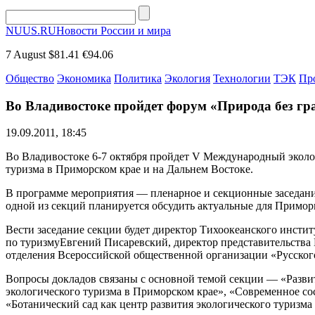
NUUS.RU
Новости России и мира
7 August
$81.41
€94.06
Общество
Экономика
Политика
Экология
Технологии
ТЭК
Пр
Во Владивостоке пройдет форум «Природа без гр
19.09.2011, 18:45
Во Владивостоке 6-7 октября пройдет V Международный эколо
туризма в Приморском крае и на Дальнем Востоке.
В программе мероприятия — пленарное и секционные заседани
одной из секций планируется обсудить актуальные для Приморь
Вести заседание секции будет директор Тихоокеанского инсти
по туризмуЕвгений Писаревский, директор представительства
отделения Всероссийской общественной организации «Русског
Вопросы докладов связаны с основной темой секции — «Разви
экологического туризма в Приморском крае», «Современное со
«Ботанический сад как центр развития экологического туризма