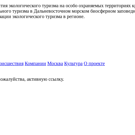
тия экологического туризма на особо охраняемых территориях к
льного туризма в Дальневосточном морском биосферном заповедн
ации экологического туризма в регионе.
оисшествия
Компании
Москва
Культура
О проекте
ожалуйства, активную ссылку.