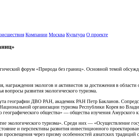
оисшествия
Компании
Москва
Культура
О проекте
аниц»
гический форум «Природа без границ». Основной темой обсужде
я, награждения экологов и активистов за достижения в област
я вопросы развития экологического туризма.
тута географии ДВО РАН, академик РАН Петр Бакланов. Сопредс
 Национальной организации туризма Республики Корея во Влади
о географического общества» — общества изучения Амурского к
тие экологического туризма». Среди них — «Осуществление гос
стояние и перспективы развития инвестиционного проектирован
 и просвещения через призму особенностей азиатских традиций с