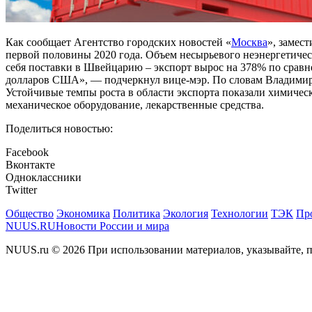
Как сообщает Агентство городских новостей «
Москва
», замес
первой половины 2020 года. Объем несырьевого неэнергетичес
себя поставки в Швейцарию – экспорт вырос на 378% по срав
долларов США», — подчеркнул вице-мэр. По словам Владимира
Устойчивые темпы роста в области экспорта показали химиче
механическое оборудование, лекарственные средства.
Поделиться новостью:
Facebook
Вконтакте
Одноклассники
Twitter
Общество
Экономика
Политика
Экология
Технологии
ТЭК
Пр
NUUS.RU
Новости России и мира
NUUS.ru © 2026 При использовании материалов, указывайте, п