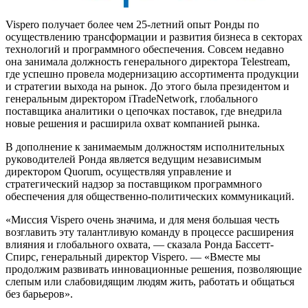
Vispero получает более чем 25-летний опыт Ронды по
осуществлению трансформации и развития бизнеса в секторах
технологий и программного обеспечения. Совсем недавно
она занимала должность генерального директора Telestream,
где успешно провела модернизацию ассортимента продукции
и стратегии выхода на рынок. До этого была президентом и
генеральным директором iTradeNetwork, глобального
поставщика аналитики о цепочках поставок, где внедрила
новые решения и расширила охват компанией рынка.
В дополнение к занимаемым должностям исполнительных
руководителей Ронда является ведущим независимым
директором Quorum, осуществляя управление и
стратегический надзор за поставщиком программного
обеспечения для общественно-политических коммуникаций.
«Миссия Vispero очень значима, и для меня большая честь
возглавить эту талантливую команду в процессе расширения
влияния и глобального охвата, — сказала Ронда Бассетт-
Спирс, генеральный директор Vispero. — «Вместе мы
продолжим развивать инновационные решения, позволяющие
слепым или слабовидящим людям жить, работать и общаться
без барьеров».