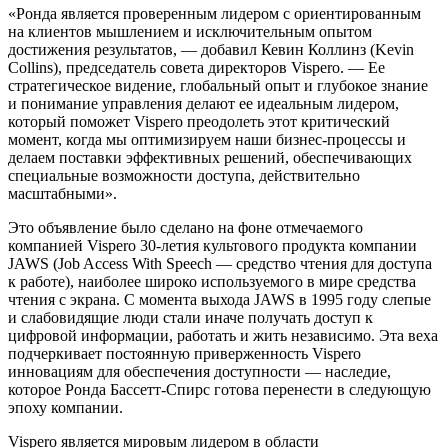
«Ронда является проверенным лидером с ориентированным
на клиентов мышлением и исключительным опытом
достижения результатов, — добавил Кевин Коллинз (Kevin
Collins), председатель совета директоров Vispero. — Ее
стратегическое видение, глобальный опыт и глубокое знание
и понимание управления делают ее идеальным лидером,
который поможет Vispero преодолеть этот критический
момент, когда мы оптимизируем наши бизнес-процессы и
делаем поставки эффективных решений, обеспечивающих
специальные возможности доступа, действительно
масштабными».
Это объявление было сделано на фоне отмечаемого
компанией Vispero 30-летия культового продукта компании
JAWS (Job Access With Speech — средство чтения для доступа
к работе), наиболее широко используемого в мире средства
чтения с экрана. С момента выхода JAWS в 1995 году слепые
и слабовидящие люди стали иначе получать доступ к
цифровой информации, работать и жить независимо. Эта веха
подчеркивает постоянную приверженность Vispero
инновациям для обеспечения доступности — наследие,
которое Ронда Бассетт-Спирс готова перенести в следующую
эпоху компании.
Vispero является мировым лидером в области