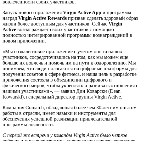
вовлеченности своих участников.
Запуск нового приложения
Virgin Active App
и программы
наград
Virgin Active Rewards
призван сделать здоровый образ
жизни более доступным для участников. Сейчас
Virgin
Active
вознаграждает своих участников с помощью
полностью интегрированной программы вознаграждений в
новом приложении.
«Мы создали новое приложение с учетом опыта наших
участников, сосредоточившись на том, как мы можем еще
больше их вовлечь и помочь им на пути к оздоровлению. Мы
понимаем, что люди полагаются на цифровые платформы для
получения советов в сфере фитнеса, и наша цель в разработке
приложения состояла в объединении цифрового и
физического миров, чтобы укреплять и развивать отношения с
нашими участниками», — заявил Дин Коварски (Dean
Kowarski), генеральный директор группы Virgin Active.
Компания Comarch, обладающая более чем 30-летним опытом
работы в отрасли, имеет навыки и инструменты для
обеспечения успешной реализации привлекательной
программы лояльности.
С первой же встречи у команды Virgin Active было четкое
видение и миссия программы, которую они хотели запустить.