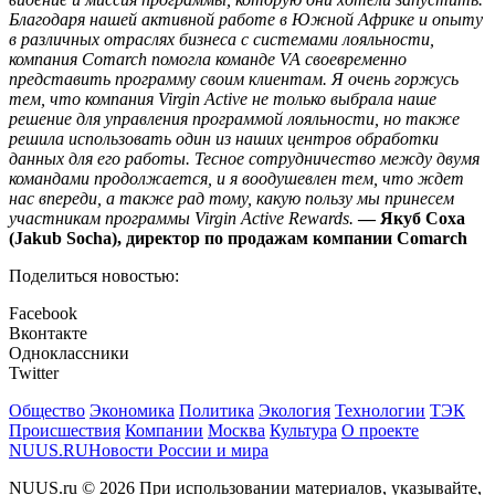
Благодаря нашей активной работе в Южной Африке и опыту
в различных отраслях бизнеса с системами лояльности,
компания Comarch помогла команде VA своевременно
представить программу своим клиентам. Я очень горжусь
тем, что компания Virgin Active не только выбрала наше
решение для управления программой лояльности, но также
решила использовать один из наших центров обработки
данных для его работы. Тесное сотрудничество между двумя
командами продолжается, и я воодушевлен тем, что ждет
нас впереди, а также рад тому, какую пользу мы принесем
участникам программы Virgin Active Rewards.
— Якуб Соха
(Jakub Socha), директор по продажам компании Comarch
Поделиться новостью:
Facebook
Вконтакте
Одноклассники
Twitter
Общество
Экономика
Политика
Экология
Технологии
ТЭК
Происшествия
Компании
Москва
Культура
О проекте
NUUS.RU
Новости России и мира
NUUS.ru © 2026 При использовании материалов, указывайте,