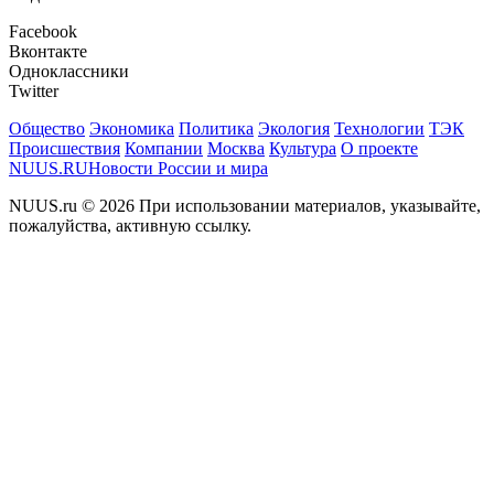
Facebook
Вконтакте
Одноклассники
Twitter
Общество
Экономика
Политика
Экология
Технологии
ТЭК
Происшествия
Компании
Москва
Культура
О проекте
NUUS.RU
Новости России и мира
NUUS.ru © 2026 При использовании материалов, указывайте,
пожалуйства, активную ссылку.