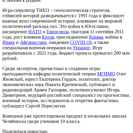
и любовь к родине.
Игра-симулятор THEO – геополитическая стратегия,
геймплей которой разворачивается с 1991 года и фиксирует
важные вехи современной истории, влиявшие на мировой
политический расклад сил. Это война в Югославии,
расширение
НАТО
и
Евросоюза
, трагедия 11 сентября 2011
года, рост влияния
Китая
, присоединение
Крыма
, войны в
Ираке
и
Афганистане
, пандемия
COVID-19
, а также
специальная военная операция на
Украине
. Игру
разрабатывали с 2021 года, бюджет проекта превысил 200 млн
рублей.
Среди экспертов, причастных к созданию игры:
преподаватель кафедры политической теории
МГИМО
Олег
Яновский, юрист Екатерина Гордон, политолог, доктор
экономических наук Никита Кричевский, публицист и
радиоведущий Армен Гаспарян, политконсультант Игорь
Димитриев, ведущий российский специалист по прогностике,
военный историк, исследователь и теоретик фантастики,
публицист Сергей Переслегин.
Компания уже протестировала продукт в нескольких школах
Челябинска среди учеников 10 класса.
Поделиться новостью: