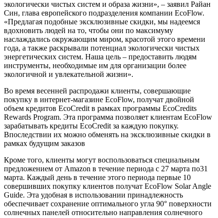
экологически чистых систем и образа жизни», – заявил Райан
Син, глава европейского подразделения компании EcoFlow.
«Предлагая подобные эксклюзивные скидки, мы надеемся
вдохновить людей на то, чтобы они по максимуму
наслаждались окружающим миром, красотой этого времени
года, а также раскрывали потенциал экологически чистых
энергетических систем. Наша цель – предоставить людям
инструменты, необходимые им для организации более
экологичной и увлекательной жизни».
Во время весенней распродажи клиенты, совершающие
покупку в интернет-магазине EcoFlow, получат двойной
объем кредитов EcoCredit в рамках программы EcoCredits
Rewards Program. Эта программа позволяет клиентам EcoFlow
зарабатывать кредиты EcoCredit за каждую покупку.
Впоследствии их можно обменять на эксклюзивные скидки в
рамках будущим заказов
Кроме того, клиенты могут воспользоваться специальным
предложением от Amazon в течение периода с 27 марта по31
марта. Каждый день в течение этого периода первые 10
совершивших покупку клиентов получат EcoFlow Solar Angle
Guide. Эта удобная в использовании принадлежность
обеспечивает сохранение оптимального угла 90° поверхности
солнечных панелей относительно направления солнечного