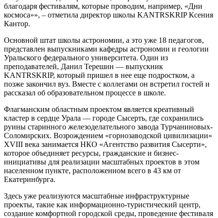
благодаря фестивалям, которые проводим, например, «Дни
космоса»», – отметила директор школы KANTRSKRIP Ксения
Кантор.
Основной штат школы астрономии, а это уже 18 педагогов,
представлен выпускниками кафедры астрономии и геологии
Уральского федерального университета. Один из
преподавателей, Данил Терешин — выпускник
KANTRSKRIP, который пришел в нее еще подростком, а
позже закончил вуз. Вместе с коллегами он встретил гостей и
рассказал об образовательном процессе в школе.
Флагманским областным проектом является креативный
кластер в сердце Урала — городе Сысерть, где сохранились
руины старинного железоделательного завода Турчаниновых-
Соломирских. Возрождением «горнозаводской цивилизации»
XVIII века занимается НКО «Агентство развития Сысерти»,
которое объединяет ресурсы, гражданские и бизнес-
инициативы для реализации масштабных проектов в этом
населенном пункте, расположенном всего в 43 км от
Екатеринбурга.
Здесь уже реализуются масштабные инфраструктурные
проекты, такие как информационно-туристический центр,
создание комфортной городской среды, проведение фестиваля