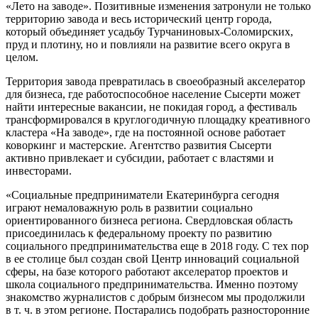
«Лето на заводе». Позитивные изменения затронули не только
территорию завода и весь исторический центр города,
который объединяет усадьбу Турчаниновых-Соломирских,
пруд и плотину, но и повлияли на развитие всего округа в
целом.
Территория завода превратилась в своеобразный акселератор
для бизнеса, где работоспособное население Сысерти может
найти интересные вакансии, не покидая город, а фестиваль
трансформировался в круглогодичную площадку креативного
кластера «На заводе», где на постоянной основе работает
коворкинг и мастерские. Агентство развития Сысерти
активно привлекает и субсидии, работает с властями и
инвесторами.
«Социальные предприниматели Екатеринбурга сегодня
играют немаловажную роль в развитии социально
ориентированного бизнеса региона. Свердловская область
присоединилась к федеральному проекту по развитию
социального предпринимательства еще в 2018 году. С тех пор
в ее столице был создан свой Центр инноваций социальной
сферы, на базе которого работают акселератор проектов и
школа социального предпринимательства. Именно поэтому
знакомство журналистов с добрым бизнесом мы продолжили
в т. ч. в этом регионе. Постарались подобрать разносторонние