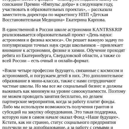
соискание Премии «Импульс добра» в следующем году,
участвовать в образовательных проектах», – рассказала
заместитель директора по маркетингу НПП «Детская
Восстановительная Медицина» Екатерина Карпова.
В единственной в России школе астрономии KANTRSKRIP
реализовывается образовательный проект «День науки:
астрономия и физика космоса». Он решает важную задачу по
популяризации точных наук среди школьников – привлекает
внимание к астрономии, физике и химии. Обучение проходят
ребята из Екатеринбурга, Свердловской области, а также со
всей России – есть очный и онлайн-формат.
«Взяли четыре профессии будущего, связанные с космосом и
астрономией, и погружаем детей в них. Это дополнительное
образование в мини-классах, также с нами сотрудничают
частные школы. Но мы все же социальный бизнес и должны
выживать как минимум на уровне самоокупаемости. Поэтому
не можем проводить занятия бесплатно, но делаем
партнерские мероприятия, когда за работу платят фонды.
Либо мы используем возможность получения грантов и
субсидий на закупку оборудования. Это такая поддержка,
которую нам в самом начале оказал Фонд «Наше будущее».
Кстати, как ни странно, статус социального предприятия
получили не за допобразование, а за работу с семьями и