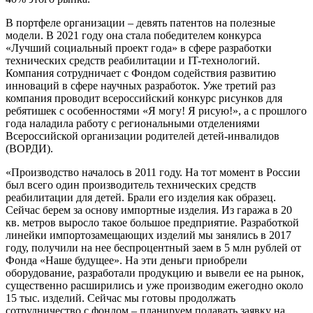
В портфеле организации – девять патентов на полезные
модели. В 2021 году она стала победителем конкурса
«Лучший социальный проект года» в сфере разработки
технических средств реабилитации и IT-технологий.
Компания сотрудничает с Фондом содействия развитию
инноваций в сфере научных разработок. Уже третий раз
компания проводит всероссийский конкурс рисунков для
ребятишек с особенностями «Я могу! Я рисую!», а с прошлого
года наладила работу с региональными отделениями
Всероссийской организации родителей детей-инвалидов
(ВОРДИ).
«Производство началось в 2011 году. На тот момент в России
был всего один производитель технических средств
реабилитации для детей. Брали его изделия как образец.
Сейчас берем за основу импортные изделия. Из гаража в 20
кв. метров выросло такое большое предприятие. Разработкой
линейки импортозамещающих изделий мы занялись в 2017
году, получили на нее беспроцентный заем в 5 млн рублей от
Фонда «Наше будущее». На эти деньги приобрели
оборудование, разработали продукцию и вывели ее на рынок,
существенно расширились и уже производим ежегодно около
15 тыс. изделий. Сейчас мы готовы продолжать
сотрудничество с фондом – планируем подавать заявку на