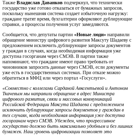
Также
Владислав Даванков
подчеркнул, что технически
государство уже готово отказаться от бумажных запросов,
поскольку нынешняя система создает избыточную нагрузку:
граждане тратят время, бухгалтерии оформляют дублирующие
справки, а процессы получения услуг замедляются.
Сообщается, что депутаты партии
«Новые люди»
направили
обращение министру цифрового развития Максуту Шадаеву с
предложением исключить дублирующие запросы документов
у граждан в случаях, когда необходимая информация уже
доступна госорганам через СМЭВ. В партии также
напоминают, что граждане имеют право требовать от
чиновников запросить данные через СМЭВ, если документы
уже есть в государственных системах. При отказе можно
обратиться в МФЦ или через портал «Госуслуги».
«Совместно с коллегами Сарданой Авксентьевой и Антоном
Ткачевым мы направили обращение в адрес Министра
цифрового развития, связи и массовых коммуникаций
Российской Федерации Максута Шадаева с предложением
исключить дублирующие запросы документов у граждан в
тех случаях, когда необходимая информация уже доступна
госорганам через СМЭВ. Убежден, что прогрессивное
государство должно быть максимально удобным и без лишних
бумажек. Наш уровень цифровизации позволяет это