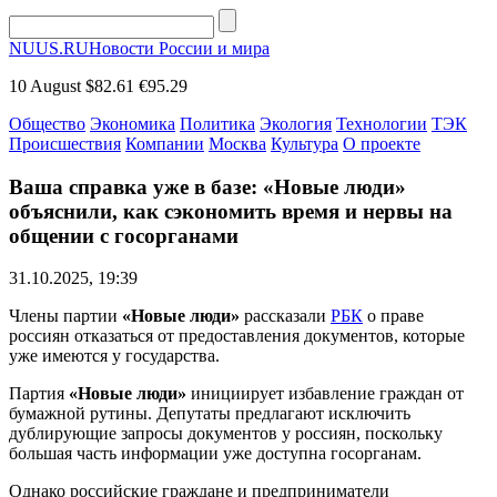
NUUS.RU
Новости России и мира
10 August
$82.61
€95.29
Общество
Экономика
Политика
Экология
Технологии
ТЭК
Происшествия
Компании
Москва
Культура
О проекте
Ваша справка уже в базе: «Новые люди»
объяснили, как сэкономить время и нервы на
общении с госорганами
31.10.2025, 19:39
Члены партии
«Новые люди»
рассказали
РБК
о праве
россиян отказаться от предоставления документов, которые
уже имеются у государства.
Партия
«Новые люди»
инициирует избавление граждан от
бумажной рутины. Депутаты предлагают исключить
дублирующие запросы документов у россиян, поскольку
большая часть информации уже доступна госорганам.
Однако российские граждане и предприниматели