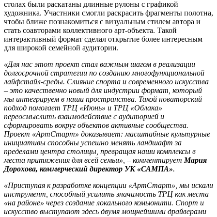
столах были раскатаны длинные рулоны с графикой
художника. Участники смогли раскрасить фрагменты полотна,
чтобы ближе познакомиться с визуальным стилем автора и
стать соавторами коллективного арт-объекта. Такой
интерактивный формат сделал открытие более интересным
для широкой семейной аудитории.
«Для нас этот проект стал важным шагом в реализации
долгосрочной стратегии по созданию многофункциональной
лайфстайл-среды. Слияние спорта и современного искусства
– это качественно новый для индустрии формат, который
мы интегрируем в наши пространства. Такой новаторский
подход помогает ТРЦ «Июнь» и ТРЦ «Облака»
переосмыслить взаимодействие с аудиторией и
сформировать вокруг объектов активные сообщества.
Проект «АртСтарт» доказывает: масштабные культурные
инициативы способны успешно менять ландшафт за
пределами центра столицы, превращая наши комплексы в
места притяжения для всей семьи», – комментирует
Мария
Дорохова, коммерческий директор УК «САМПА»
.
«Приступая к разработке концепции «АртСтарт», мы искали
инструмент, способный усилить значимость ТРЦ как места
«на районе» через создание локального комьюнити. Спорт и
искусство выступают здесь двумя мощнейшими драйверами