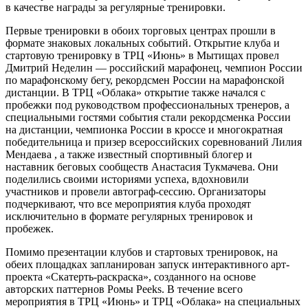
в качестве награды за регулярные тренировки.
Первые тренировки в обоих торговых центрах прошли в
формате знаковых локальных событий. Открытие клуба и
стартовую тренировку в ТРЦ «Июнь» в Мытищах провел
Дмитрий Неделин — российский марафонец, чемпион России
по марафонскому бегу, рекордсмен России на марафонской
дистанции. В ТРЦ «Облака» открытие также начался с
пробежки под руководством профессиональных тренеров, а
специальными гостями события стали рекордсменка России
на дистанции, чемпионка России в кроссе и многократная
победительница и призер всероссийских соревнований Лилия
Мендаева , а также известный спортивный блогер и
наставник беговых сообществ Анастасия Тукмачева. Они
поделились своими историями успеха, вдохновили
участников и провели автограф-сессию. Организаторы
подчеркивают, что все мероприятия клуба проходят
исключительно в формате регулярных тренировок и
пробежек.
Помимо презентации клубов и стартовых тренировок, на
обеих площадках запланирован запуск интерактивного арт-
проекта «Скатерть-раскраска», созданного на основе
авторских паттернов Ромы Peeks. В течение всего
мероприятия в ТРЦ «Июнь» и ТРЦ «Облака» на специальных