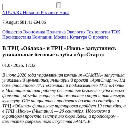
NUUS.RU
Новости России и мира
7 August
$81.41
€94.06
Общество
Экономика
Политика
Экология
Технологии
ТЭК
Происшествия
Компании
Москва
Культура
О проекте
В ТРЦ «Облака» и ТРЦ «Июнь» запустились
уникальные беговые клубы «АртСтарт»
01.07.2026, 17:32
В июне 2026 года управляющая компания «САМПА» запустила
уникальный мультидисциплинарный проект «АртСтарт». На
базе столичного ТРЦ «Облака» и подмосковного ТРЦ «Июнь»
в Мытищах начали работу бесплатные беговые клубы нового
формата, объединяющие в едином опыте спорт и актуальную
культуру. Обе инициативы продлятся до конца сентября: в
ТРЦ «Облака» финальные тренировки пройдут 19 сентября, а
в ТРЦ «Июнь» (Мытищи) — 20 сентября. Идеологом и
куратором проекта выступило бюро Retex, а продюсером –
агентство современного искусства
SAMPLE
.