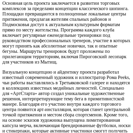
Основная цель проекта заключается в развитии торговых
комплексов за пределами концепции классического шопинга.
Площадки превращаются в полноценные локальные центры
притяжения, предлагая жителям спальных районов и
Подмосковья доступ к актуальным культурным форматам
прямо по месту жительства. Программа каждого клуба
включает регулярные еженедельные тренировки под
руководством профессиональных тренеров, участие в которых
могут принять как абсолютные новички, так и опытные
бегуны. Маршруты тренировок будут проложены по
прилегающим территориям, включая Пироговский лесопарк
для участников из Мытищ.
Визуальную концепцию и айдентику проекта разработал
известный современный художник и иллюстратор Рома Peeks,
чьи работы выставлялись в Третьяковской галерее и находятся
в коллекциях известных медийных личностей. Специально
для «АртСтарта» автор создал уникальные художественные
решения, интерпретирующие тему бега в примитивистской
манере. Благодаря его участию внутри каждого торгового
центра появится арт-инсталляция, которая станет центральной
точкой притяжения и местом сбора спортсменов. Кроме того,
на основе эскизов художника выпущена лимитированная
капсула мерча, включающая брендированные футболки, носки
и стикерпаки, которые активные участники смогут получить