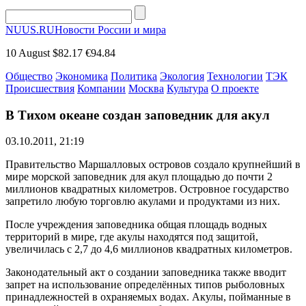
NUUS.RU
Новости России и мира
10 August
$82.17
€94.84
Общество
Экономика
Политика
Экология
Технологии
ТЭК
Происшествия
Компании
Москва
Культура
О проекте
В Тихом океане создан заповедник для акул
03.10.2011, 21:19
Правительство Маршалловых островов создало крупнейший в
мире морской заповедник для акул площадью до почти 2
миллионов квадратных километров. Островное государство
запретило любую торговлю акулами и продуктами из них.
После учреждения заповедника общая площадь водных
территорий в мире, где акулы находятся под защитой,
увеличилась с 2,7 до 4,6 миллионов квадратных километров.
Законодательный акт о создании заповедника также вводит
запрет на использование определённых типов рыболовных
принадлежностей в охраняемых водах. Акулы, пойманные в