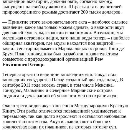
заповедной акватории, должны быть, согласно закону,
выпущены на свободу живыми. Штрафы для нарушителей
природоохранного режима достигают 200 тысяч долларов.
— Принятие этого законодательного акта – наиболее сильное
заявление, какое мы только можем сделать, о важности акул
для нашей культуры, экологии и экономики. Возможно, мы
маленькая островная нация, зато наши воды теперь – наиболее
обширная акватория, где акулы находятся под защитой, —
заявил сенатор парламента Маршалловых островов Тони де
Брум. План заповедника был разработан правительством
совместно с природоохранной организацией
Pew
Environment Group
.
Теперь вторым по величине заповедником для акул стал
заповедник государства Палау, созданный два года назад. В
сентябре 2011 года восемь стран, в том числе Мексика,
Гондурас, Мальдивы и Северные Марианские острова
подписали декларацию об усилении мер по охране акул.
Около трети видов акул занесено в Международную Красную
Книгу. Эти рыбы отличаются повышенной уязвимостью к
перевылову, так как долго взрослеют и оставляют небольшое
количество потомства. Акул вылавливают в больших
количествах ради их плавников, из которых готовят суп.