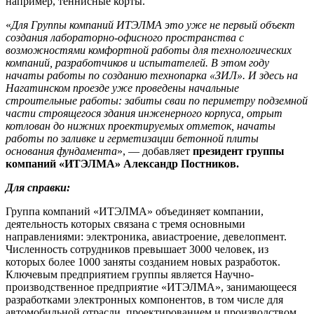
например, теннисные корты.
«
Для Группы компаний ИТЭЛМА это уже не первый объект
создания лабораторно-офисного пространства с
возможностями комфортной работы для технологических
компаний, разработчиков и испытателей. В этом году
начаты работы по созданию технопарка «ЗИЛ». И здесь на
Нагатинском проезде уже проведены начальные
строительные работы: забиты сваи по периметру подземной
части строящегося здания инженерного корпуса, отрыт
котлован до нижних проектируемых отметок, начаты
работы по заливке и герметизации бетонной плиты
основания фундамента
», — добавляет
п
резидент группы
компаний «ИТЭЛМА» Александр Постников.
Для справки:
Группа компаний «ИТЭЛМА» объединяет компании,
деятельность которых связана с тремя основными
направлениями: электроника, авиастроение, девелопмент.
Численность сотрудников превышает 3000 человек, из
которых более 1000 заняты созданием новых разработок.
Ключевым предприятием группы является Научно-
производственное предприятие «ИТЭЛМА», занимающееся
разработками электронных компонентов, в том числе для
автомобильной отрасли, проектированием и производством