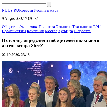
NUUS.RU
Новости России и мира
9 August
$82.17
€94.84
Общество
Экономика
Политика
Экология
Технологии
ТЭК
Происшествия
Компании
Москва
Культура
О проекте
В столице определили победителей школьного
акселератора SberZ
02.10.2020, 23:18