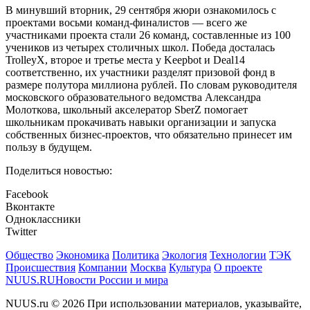
В минувший вторник, 29 сентября жюри ознакомилось с
проектами восьми команд-финалистов — всего же
участниками проекта стали 26 команд, составленные из 100
учеников из четырех столичных школ. Победа досталась
TrolleyX, второе и третье места у Keepbot и Deal14
соответственно, их участники разделят призовой фонд в
размере полутора миллиона рублей. По словам руководителя
московского образовательного ведомства Александра
Молоткова, школьный акселератор SberZ помогает
школьникам прокачивать навыки организации и запуска
собственных бизнес-проектов, что обязательно принесет им
пользу в будущем.
Поделиться новостью:
Facebook
Вконтакте
Одноклассники
Twitter
Общество
Экономика
Политика
Экология
Технологии
ТЭК
Происшествия
Компании
Москва
Культура
О проекте
NUUS.RU
Новости России и мира
NUUS.ru © 2026 При использовании материалов, указывайте,