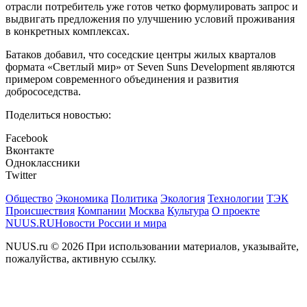
отрасли потребитель уже готов четко формулировать запрос и
выдвигать предложения по улучшению условий проживания
в конкретных комплексах.
Батаков добавил, что соседские центры жилых кварталов
формата «Светлый мир» от Seven Suns Development являются
примером современного объединения и развития
добрососедства.
Поделиться новостью:
Facebook
Вконтакте
Одноклассники
Twitter
Общество
Экономика
Политика
Экология
Технологии
ТЭК
Происшествия
Компании
Москва
Культура
О проекте
NUUS.RU
Новости России и мира
NUUS.ru © 2026 При использовании материалов, указывайте,
пожалуйства, активную ссылку.