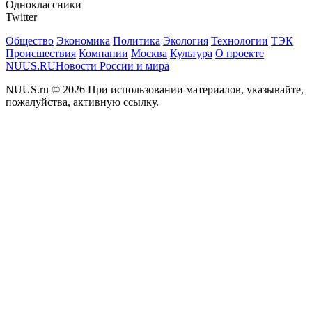
Одноклассники
Twitter
Общество
Экономика
Политика
Экология
Технологии
ТЭК
Происшествия
Компании
Москва
Культура
О проекте
NUUS.RU
Новости России и мира
NUUS.ru © 2026 При использовании материалов, указывайте,
пожалуйства, активную ссылку.