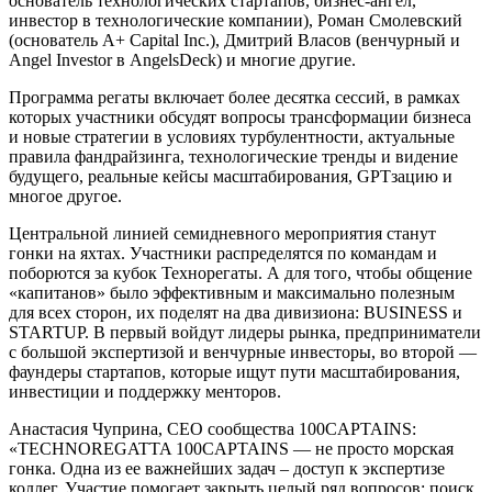
основатель технологических стартапов, бизнес-ангел,
инвестор в технологические компании), Роман Смолевский
(основатель A+ Capital Inc.), Дмитрий Власов (венчурный и
Angel Investor в AngelsDeck) и многие другие.
Программа регаты включает более десятка сессий, в рамках
которых участники обсудят вопросы трансформации бизнеса
и новые стратегии в условиях турбулентности, актуальные
правила фандрайзинга, технологические тренды и видение
будущего, реальные кейсы масштабирования, GPTзацию и
многое другое.
Центральной линией семидневного мероприятия станут
гонки на яхтах. Участники распределятся по командам и
поборются за кубок Технорегаты. А для того, чтобы общение
«капитанов» было эффективным и максимально полезным
для всех сторон, их поделят на два дивизиона: BUSINESS и
STARTUP. В первый войдут лидеры рынка, предприниматели
с большой экспертизой и венчурные инвесторы, во второй —
фаундеры стартапов, которые ищут пути масштабирования,
инвестиции и поддержку менторов.
Анастасия Чуприна, СЕО сообщества 100CAPTAINS:
«TECHNOREGATTA 100CAPTAINS — не просто морская
гонка. Одна из ее важнейших задач – доступ к экспертизе
коллег. Участие помогает закрыть целый ряд вопросов: поиск