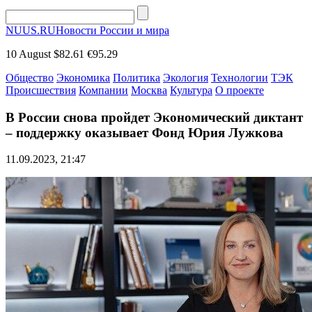
NUUS.RU
Новости России и мира
10 August
$82.61
€95.29
Общество
Экономика
Политика
Экология
Технологии
ТЭК
Происшествия
Компании
Москва
Культура
О проекте
В России снова пройдет Экономический диктант
– поддержку оказывает Фонд Юрия Лужкова
11.09.2023, 21:47