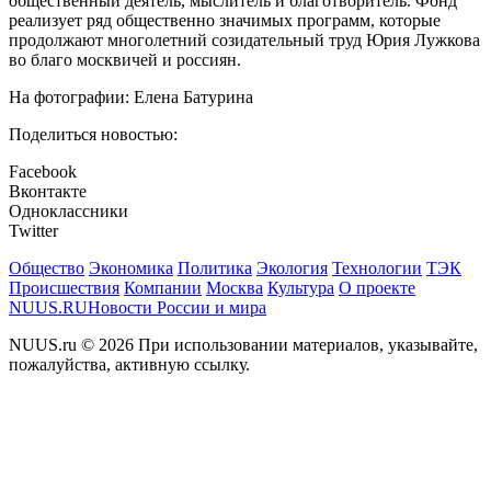
общественный деятель, мыслитель и благотворитель. Фонд
реализует ряд общественно значимых программ, которые
продолжают многолетний созидательный труд Юрия Лужкова
во благо москвичей и россиян.
На фотографии: Елена Батурина
Поделиться новостью:
Facebook
Вконтакте
Одноклассники
Twitter
Общество
Экономика
Политика
Экология
Технологии
ТЭК
Происшествия
Компании
Москва
Культура
О проекте
NUUS.RU
Новости России и мира
NUUS.ru © 2026 При использовании материалов, указывайте,
пожалуйства, активную ссылку.