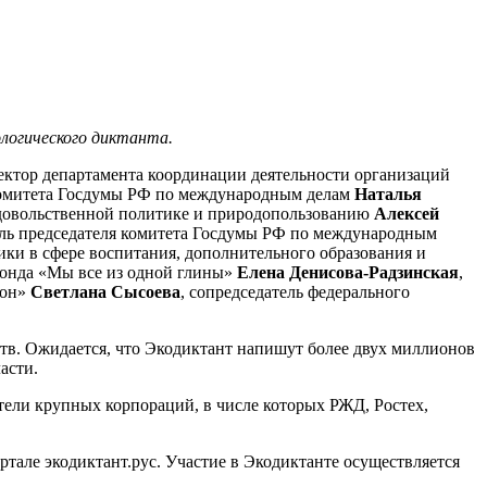
кологического диктанта.
ректор департамента координации деятельности организаций
 комитета Госдумы РФ по международным делам
Наталья
родовольственной политике и природопользованию
Алексей
ель председателя комитета Госдумы РФ по международным
ики в сфере воспитания, дополнительного образования и
 фонда «Мы все из одной глины»
Елена Денисова-Радзинская
,
Фон»
Светлана Сысоева
, сопредседатель федерального
ств. Ожидается, что Экодиктант напишут более двух миллионов
ласти.
тели крупных корпораций, в числе которых РЖД, Ростех,
тале экодиктант.рус. Участие в Экодиктанте осуществляется