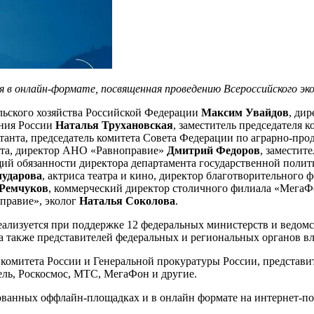
ия в онлайн-формате, посвященная проведению Всероссийского э
льского хозяйства Российской Федерации
Максим Увайдов
, ди
ания России
Наталья Трухановская
, заместитель председателя
иктанта, председатель комитета Совета Федерации по аграрно-п
анта, директор АНО «Равноправие»
Дмитрий Федоров
, заместит
ий обязанности директора департамента государственной полит
лударова
, актриса театра и кино, директор благотворительного
Ремчуков
, коммерческий директор столичного филиала «Мега
правие», эколог
Наталья Соколова
.
реализуется при поддержке 12 федеральных министерств и ведом
а также представителей федеральных и региональных органов в
 комитета России и Генеральной прокуратуры России, представи
кель, Роскосмос, МТС, МегаФон и другие.
ованных оффлайн-площадках и в онлайн формате на интернет-пор