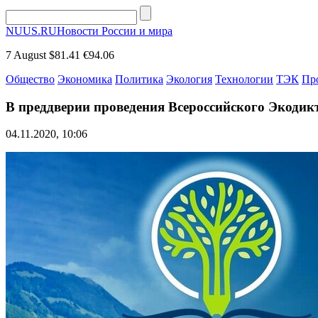
NUUS.RU
Новости России и мира
7 August
$81.41
€94.06
Общество
Экономика
Политика
Экология
Технологии
ТЭК
Пр
В преддверии проведения Всероссийского Экодик
04.11.2020, 10:06