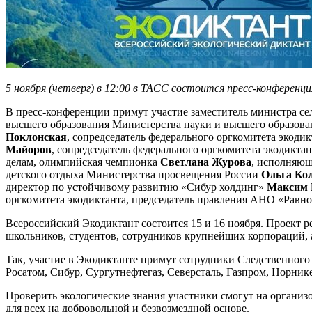
5 ноября (четверг) в 12:00 в ТАСС состоится пресс-конференц
В пресс-конференции примут участие заместитель министра се
высшего образования Министерства науки и высшего образов
Поклонская
, сопредседатель федерального оргкомитета экод
Майоров
, сопредседатель федерального оргкомитета экодикт
делам, олимпийская чемпионка
Светлана Журова
, исполняющ
детского отдыха Министерства просвещения России
Ольга Ко
директор по устойчивому развитию «Сибур холдинг»
Максим 
оргкомитета экодиктанта, председатель правления АНО «Равно
Всероссийский Экодиктант состоится 15 и 16 ноября. Проект 
школьников, студентов, сотрудников крупнейших корпораций, 
Так, участие в Экодиктанте примут сотрудники Следственного
Росатом, Сибур, Сургутнефтегаз, Северсталь, Газпром, Норни
Проверить экологические знания участники смогут на организ
для всех на добровольной и безвозмездной основе.