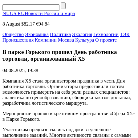
NUUS.RU
Новости России и мира
8 August
$82.17
€94.84
Общество
Экономика
Политика
Экология
Технологии
ТЭК
Происшествия
Компании
Москва
Культура
О проекте
В парке Горького прошел День работника
торговли, организованный Х5
04.08.2025, 19:38
Компания Х5 стала организатором праздника в честь Дня
работника торговли. Организаторы предоставили гостям
возможность примерить на себя роли разных специалистов:
аналитика по ценообразованию, сборщика заказов доставки,
разработчика логистического маршрута.
Мероприятие прошло в креативном пространстве «Сфера X5»
в Парке Горького.
Участникам предназначались подарки за успешное
выполнение заданий. Многие активности связаны с самыми