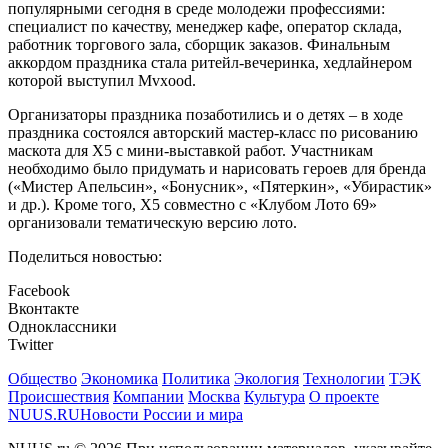
популярными сегодня в среде молодежи профессиями:
специалист по качеству, менеджер кафе, оператор склада,
работник торгового зала, сборщик заказов. Финальным
аккордом праздника стала ритейл-вечеринка, хедлайнером
которой выступил Mvxood.
Организаторы праздника позаботились и о детях – в ходе
праздника состоялся авторский мастер-класс по рисованию
маскота для X5 с мини-выставкой работ. Участникам
необходимо было придумать и нарисовать героев для бренда
(«Мистер Апельсин», «Бонусник», «Пятеркин», «Убирастик»
и др.). Кроме того, Х5 совместно с «Клубом Лото 69»
организовали тематическую версию лото.
Поделиться новостью:
Facebook
Вконтакте
Одноклассники
Twitter
Общество
Экономика
Политика
Экология
Технологии
ТЭК
Происшествия
Компании
Москва
Культура
О проекте
NUUS.RU
Новости России и мира