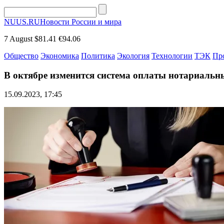
NUUS.RU
Новости России и мира
7 August
$81.41
€94.06
Общество
Экономика
Политика
Экология
Технологии
ТЭК
Пр
В октябре изменится система оплаты нотариальн
15.09.2023, 17:45