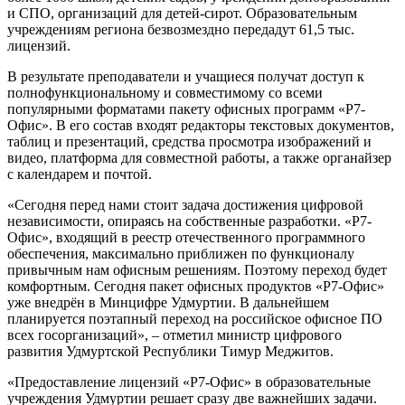
и СПО, организаций для детей-сирот. Образовательным
учреждениям региона безвозмездно передадут 61,5 тыс.
лицензий.
В результате преподаватели и учащиеся получат доступ к
полнофункциональному и совместимому со всеми
популярными форматами пакету офисных программ «Р7-
Офис». В его состав входят редакторы текстовых документов,
таблиц и презентаций, средства просмотра изображений и
видео, платформа для совместной работы, а также органайзер
с календарем и почтой.
«Сегодня перед нами стоит задача достижения цифровой
независимости, опираясь на собственные разработки. «Р7-
Офис», входящий в реестр отечественного программного
обеспечения, максимально приближен по функционалу
привычным нам офисным решениям. Поэтому переход будет
комфортным. Сегодня пакет офисных продуктов «Р7-Офис»
уже внедрён в Минцифре Удмуртии. В дальнейшем
планируется поэтапный переход на российское офисное ПО
всех госорганизаций», – отметил министр цифрового
развития Удмуртской Республики Тимур Меджитов.
«Предоставление лицензий «Р7-Офис» в образовательные
учреждения Удмуртии решает сразу две важнейших задачи.