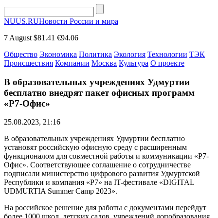
NUUS.RU
Новости России и мира
7 August
$81.41
€94.06
Общество
Экономика
Политика
Экология
Технологии
ТЭК
Происшествия
Компании
Москва
Культура
О проекте
В образовательных учреждениях Удмуртии
бесплатно внедрят пакет офисных программ
«Р7-Офис»
25.08.2023, 21:16
В образовательных учреждениях Удмуртии бесплатно
установят российскую офисную среду с расширенным
функционалом для совместной работы и коммуникации «Р7-
Офис». Соответствующее соглашение о сотрудничестве
подписали министерство цифрового развития Удмуртской
Республики и компания «Р7» на IT-фестивале «DIGITAL
UDMURTIA Summer Camp 2023».
На российское решение для работы с документами перейдут
более 1000 школ, детских садов, учреждений допобразования