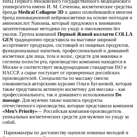
НИЦ Первого Московского государственного медицинского
университета имени И. М. Сеченова, косметические средства
бренда
Medical Collagene 3D
и давно полюбившийся многим
бренд инновационной нейрокосметики на основе пептидов и
аминокислот Nanoasia, который предложил к вниманию
запатентованные методики по уходу и омоложению без
уколов. Группа компаний
Первый Живой коллаген COLLA
GEN
традиционно представила на выставке широкий
ассортимент продукции, состоящий из пищевых продуктов,
функциональных напитков, профессиональной и домашней
косметики для лица, тела и волос, средств для макияжа и
гигиены полости рта, производство компании находится в
Москве и соответствует международным стандартам ISO и
HACCP, а сырье поступает от проверенных российских
производителей. Специалисты по массажу смогли
ознакомиться авторскими курсами Ольги Бугановой, которая
также представила активную косметику для массажа – как
профессионального, так и домашнего использования
Do
massage
. Для мужчин также нашлись продукты
отечественного производства, которые представила компания
«Men’s Priority»
— Российская компания-производитель
уникальных косметических средств для мужчин по уходу за
собой.
Парикмахеры по достоинству оценили новинки молодой и