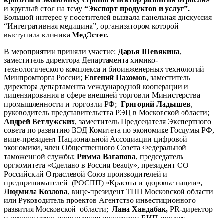
и круглый стол на тему
“Экспорт продуктов и услуг”.
Большой интерес у посетителей вызвала панельная дискуссия
“Интегративная медицина”, организатором которой
выступила клиника
МедЭстет.
В мероприятии приняли участие:
Дарья Шевякина
,
заместитель директора Департамента химико-
технологического комплекса и биоинженерных технологий
Минпромторга России;
Евгений Пахомов
, заместитель
директора департамента международной кооперации и
лицензирования в сфере внешней торговли Министерства
промышленности и торговли РФ;
Григорий Ладышев
,
руководитель представительства РЭЦ в Московской области;
Андрей Ветлужских
, заместитель Председателя Экспертного
совета по развитию ВЭД Комитета по экономике Госдумы РФ,
вице-президент Национальной Ассоциации цифровой
экономики, член Общественного Совета Федеральной
таможенной службы;
Римма Вагапова
, председатель
оргкомитета «Сделано в России beauty», президент ОО
Российский Отраслевой Союз производителей и
предпринимателей (РОСПП) «Красота и здоровье нации»;
Людмила Козлова
, вице-президент ТПП Московской области
или Руководитель проектов Агентство инвестиционного
развития Московской области;
Лана Хандабак,
PR-директор
и руководитель направления поддержки ВИП-продаж