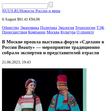
NUUS.RU
Новости России и мира
6 August
$81.41
€94.06
Общество
Экономика
Политика
Экология
Технологии
ТЭК
Происшествия
Компании
Москва
Культура
О проекте
В Москве прошла выставка-форум «Сделано в
России Beauty» — мероприятие традиционно
собрало экспертов и представителей отрасли
21.06.2023, 19:43