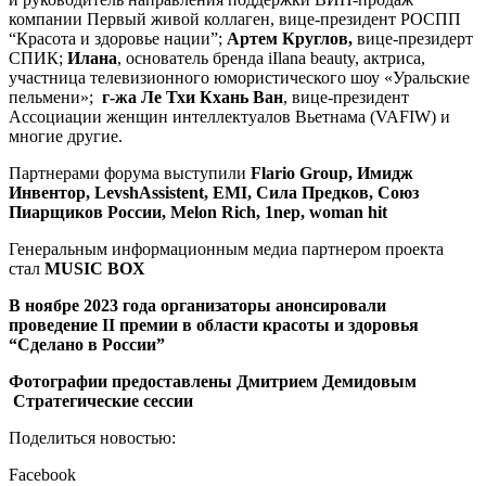
компании Первый живой коллаген, вице-президент РОСПП
“Красота и здоровье нации”;
Артем Круглов,
вице-президерт
СПИК;
Илана
, основатель бренда iIlana beauty, актриса,
участница телевизионного юмористического шоу «Уральские
пельмени»;
г-жа Ле Тхи Кхань Ван
, вице-президент
Ассоциации женщин интеллектуалов Вьетнама (VAFIW) и
многие другие.
Партнерами форума выступили
Flario Group, Имидж
Инвентор, LevshAssistent, EMI, Сила Предков, Союз
Пиарщиков России,
Melon
Rich
, 1
nep
,
woman
hit
Генеральным информационным медиа партнером проекта
стал
MUSIC BOX
В ноябре 2023 года организаторы анонсировали
проведение II премии в области красоты и здоровья
“Сделано в России”
Фотографии предоставлены Дмитрием Демидовым
Стратегические сессии
Поделиться новостью:
Facebook