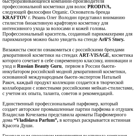
быстроразвивающейся компании-производителя
профессиональной косметики для волос
PRODIVA,
следующей философии Organic. Основатель бренда
KRAFTOV
г. Рязань Олег Володин представил вниманию
стилистов биоактивную крафтовую косметику для
интенсивного ухода за волосами и кожей головы.
Профессиональный краситель, созданный парикмахерами для
парикмахеров можно было увидеть на стенде
Arli’S Story.
Визажисты смогли ознакомиться с российскими брендами
декоративной косметики на стендах
ART-VISAGE
, косметика
которого сочетает в себе современную классику, инновации и
уход и
Russian Beauty Guru
, первом в России бьюти-
инкубатором российской модной декоративной косметики,
основанной международным бьюти-экспертом Натальей
Ракоч, каждый продукт коллекции создается в творческой
коллаборации с известными российскими мейкап-стилистами,
с учетом их опыта, таланта, советов и рекомендаций.
Единственный профессиональный парфюмер, который
создает авторские промышленные партии парфюма и отдушек
Владислав Кочелаева представила ароматы Парфюмерного
дома
“Vladislava Parfum”,
в которых раскрывается истинная
Красота Души.
Генеральным спонсором мероприятия выступила компания