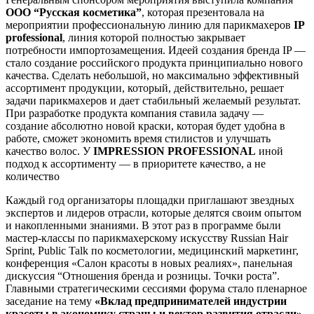
ООО “Русская косметика”
, которая презентовала на
мероприятии профессиональную линию для парикмахеров
IP
professional
, линия которой полностью закрывает
потребности импортозамещения. Идеей создания бренда IP —
стало создание российского продукта принципиально нового
качества. Сделать небольшой, но максимально эффективный
ассортимент продукции, который, действительно, решает
задачи парикмахеров и дает стабильный желаемый результат.
При разработке продукта компания ставила задачу —
создание абсолютно новой краски, которая будет удобна в
работе, сможет экономить время стилистов и улучшать
качество волос. У
IMPRESSION PROFESSIONAL
иной
подход к ассортименту — в приоритете качество, а не
количество
Каждый год организаторы площадки приглашают звездных
экспертов и лидеров отрасли, которые делятся своим опытом
и накопленными знаниями. В этот раз в программе были
мастер-классы по парикмахерскому искусству Russian Hair
Sprint, Public Talk по косметологии, медицинский маркетинг,
конференция «Салон красоты в новых реалиях», панельная
дискуссия “Отношения бренда и розницы. Точки роста”.
Главными стратегическими сессиями форума стало пленарное
заседание на тему
«Вклад предпринимателей индустрии
красоты в экономику страны и вектор развития отрасли»