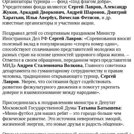
Организаторы турнира — фонд «Под флагом добра».
Учредителями фонда являются:
Сергей Лавров, Александр
Жуков, Аркадий Дворкович, Андрей Шаронов, Дмитрий
Харатьян, Илья Авербух, Вячеслав Фетисов
, и др.
известные организаторы и участники акции.
Поздравил детей со спортивным праздником Министр
Иностранных Дел РФ
Сергей Лавров
: «Соревнования вносят
полезный вклад в популяризацию «спорта номер один»,
способствуют сплачиванию представителей молодежи из
разных стран на основе ценностей здорового образа жизни. –
Отметил в своем обращении, переданном через представителя
МИДа
Андрея Сталеновича Волкова
,
Главного советника
департамента по гуманитарному сотрудничеству и правам
человека, традиционно открывающего турнир,
Сергей
Лавров
. Уверен, что состязания будут содействовать
развитию физкультурного движения и помогут укрепить
доверие и взаимопонимание между народами».
Присоединилась к поздравлениям министра и Депутат
Московской Государственной Думы
Татьяна Батышева
:
«Мини-футбол для наших ребят – это гораздо больше чем
физическое развитие. Это источник невероятных эмоций,
жизненной энергии, это новые друзья и радость общения».