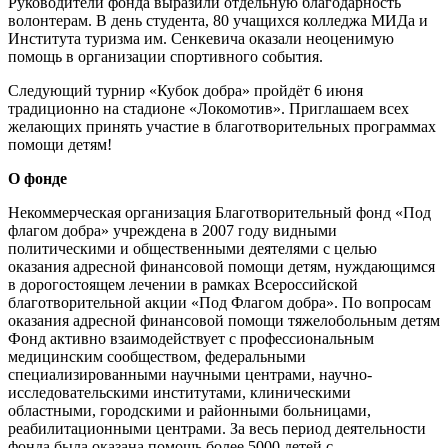
Руководители фонда выразили отдельную благодарность
волонтерам. В день студента, 80 учащихся колледжа МИДа и
Института туризма им. Сенкевича оказали неоценимую
помощь в организации спортивного события.
Следующий турнир «Кубок добра» пройдёт 6 июня
традиционно на стадионе «Локомотив». Приглашаем всех
желающих принять участие в благотворительных программах
помощи детям!
О фонде
Некоммерческая организация Благотворительный фонд «Под
флагом добра» учреждена в 2007 году видными
политическими и общественными деятелями с целью
оказания адресной финансовой помощи детям, нуждающимся
в дорогостоящем лечении в рамках Всероссийской
благотворительной акции «Под Флагом добра». По вопросам
оказания адресной финансовой помощи тяжелобольным детям
Фонд активно взаимодействует с профессиональным
медицинским сообществом, федеральными
специализированными научными центрами, научно-
исследовательскими институтами, клиническими
областными, городскими и районными больницами,
реабилитационными центрами. За весь период деятельности
фонда была оказана помощь более 5000 детей с