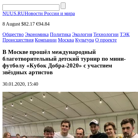
NUUS.RU
Новости России и мира
8 August
$82.17
€94.84
Общество
Экономика
Политика
Экология
Технологии
ТЭК
Происшествия
Компании
Москва
Культура
О проекте
В Москве прошёл международный
благотворительный детский турнир по мини-
футболу «Кубок Добра-2020» с участием
звёздных артистов
30.01.2020, 15:40