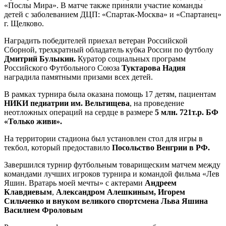
«Послы Мира». В матче также приняли участие команды
детей с заболеванием ДЦП: «Спартак-Москва» и «Спартанец»
г. Щелково.
Наградить победителей приехал ветеран Российской
Сборной, трехкратный обладатель кубка России по футболу
Дмитрий Булыкин.
Куратор социальных программ
Российского Футбольного Союза
Туктарова Надия
наградила памятными призами всех детей.
В рамках турнира была оказана помощь 17 детям, пациентам
НИКИ педиатрии им. Вельтищева
, на проведение
неотложных операций на сердце в размере
5 млн. 721т.р.
БФ
«Только живи».
На территории стадиона был установлен стол для игры в
текбол, который предоставило
Посольство Венгрии в РФ.
Завершился турнир футбольным товарищеским матчем между
командами лучших игроков турнира и командой фильма «Лев
Яшин. Вратарь моей мечты» с актерами
Андреем
Клавдиевым
,
Александром Алешкиным, Игорем
Сильченко и внуком великого спортсмена Льва Яшина
Василием Фроловым