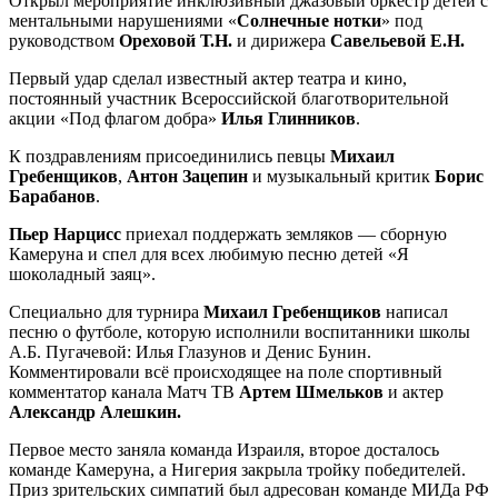
Открыл мероприятие инклюзивный джазовый оркестр детей с
ментальными нарушениями «
Солнечные нотки
» под
руководством
Ореховой Т.Н.
и дирижера
Савельевой Е.Н.
Первый удар сделал известный актер театра и кино,
постоянный участник Всероссийской благотворительной
акции «Под флагом добра»
Илья Глинников
.
К поздравлениям присоединились певцы
Михаил
Гребенщиков
,
Антон Зацепин
и музыкальный критик
Борис
Барабанов
.
Пьер Нарцисс
приехал поддержать земляков — сборную
Камеруна и спел для всех любимую песню детей «Я
шоколадный заяц».
Специально для турнира
Михаил Гребенщиков
написал
песню о футболе, которую исполнили воспитанники школы
А.Б. Пугачевой: Илья Глазунов и Денис Бунин.
Комментировали всё происходящее на поле спортивный
комментатор канала Матч ТВ
Артем Шмельков
и
актер
Александр Алешкин.
Первое место заняла команда Израиля, второе досталось
команде Камеруна, а Нигерия закрыла тройку победителей.
Приз зрительских симпатий был адресован команде МИДа РФ