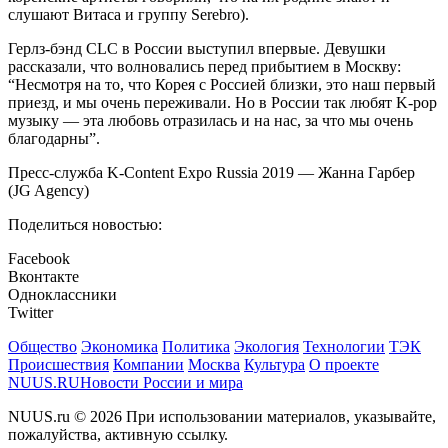
слушают Витаса и группу Serebro).
Герлз-бэнд CLC в России выступил впервые. Девушки
рассказали, что волновались перед прибытием в Москву:
“Несмотря на то, что Корея с Россией близки, это наш первый
приезд, и мы очень переживали. Но в России так любят K-pop
музыку — эта любовь отразилась и на нас, за что мы очень
благодарны”.
Пресс-служба K-Content Expo Russia 2019 — Жанна Гарбер
(JG Agency)
Поделиться новостью:
Facebook
Вконтакте
Одноклассники
Twitter
Общество
Экономика
Политика
Экология
Технологии
ТЭК
Происшествия
Компании
Москва
Культура
О проекте
NUUS.RU
Новости России и мира
NUUS.ru © 2026 При использовании материалов, указывайте,
пожалуйства, активную ссылку.