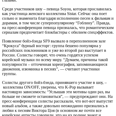
глазами.
Среди участников шоу – певица Soyou, которая прославилась
как участница женского коллектива Sistar. Сейчас она поет
сольно и знаменита благодаря исполнению песен к фильмам и
дорамам, в том числе суперпопулярному “Гоблину”. Правда,
на пресс-конференции певица призналась, что романтическим
сериалам предпочитает блокбастеры с обилием спецэффектов.
Появление бойз-бэнда SF9 вызвало в переполненном зале
“Крокуса” бурный восторг: группа бешено популярна у
российских поклонников и уже во второй раз выступает в
России. Солисты говорят, что очень гордятся успехом
корейской музыки по всему миру. “Думаем, причины такой
популярности – отточенная хореография, запоминающиеся
движения, изюминка в песнях”, — считают участники
группы.
Солисты другого бойз-бэнда, принявшего участие в шоу, –
коллектива ON/OFF, уверены, что K-Pop вызывает
настоящую зависимость: “Услышав эти мотивы один раз, вы
больше не сможете остановиться”, — предупреждают они. На
пресс-конференции солисты рассказали, что вот-вот выпустят
новый альбом, а также довольно неожиданно признались в
любви к песням Виктора Цоя (в основном же почти все
корейские артисты говорили, что на их родине знают и