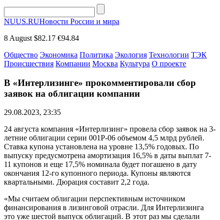
NUUS.RU
Новости России и мира
8 August
$82.17
€94.84
Общество
Экономика
Политика
Экология
Технологии
ТЭК
Происшествия
Компании
Москва
Культура
О проекте
В «Интерлизинге» прокомментировали сбор
заявок на облигации компании
29.08.2023, 23:35
24 августа компания «Интерлизинг» провела сбор заявок на 3-
летние облигации серии 001Р-06 объемом 4,5 млрд рублей.
Ставка купона установлена на уровне 13,5% годовых. По
выпуску предусмотрена амортизация 16,5% в даты выплат 7-
11 купонов и еще 17,5% номинала будет погашено в дату
окончания 12-го купонного периода. Купоны являются
квартальными. Дюрация составит 2,2 года.
«Мы считаем облигации перспективным источником
финансирования в лизинговой отрасли. Для Интерлизинга
это уже шестой выпуск облигаций. В этот раз мы сделали