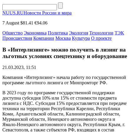
NUUS.RU
Новости России и мира
7 August
$81.41
€94.06
Общество
Экономика
Политика
Экология
Технологии
ТЭК
Происшествия
Компании
Москва
Культура
О проекте
В «Интерлизинге» можно получить в лизинг на
льготных условиях спецтехнику и оборудование
21.03.2023, 11:51
Компания «Интерлизинг» начала работу по государственной
программе льготного лизинга от Минпромторг РФ.
В 2023 году по программе государственной поддержки
доступна субсидия 10% или 15% от стоимости предмета
лизинга с НДС. Субсидия 15% предоставляется при передаче
техники на территории Республики Карелии, Республики
Коми, Архангельской области, Калининградской области,
Мурманской области, Ненецкого автономного округа и
Ямало-Ненецкого автономного округа, Республики Крым, г.
Севастополя, а также субъектов РФ, входящих в состав