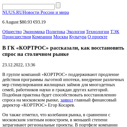
NUUS.RU
Новости России и мира
6 August
$80.93
€93.19
Общество
Экономика
Политика
Экология
Технологии
ТЭК
Происшествия
Компании
Москва
Культура
О проекте
В ГК «КОРТРОС» рассказали, как восстановить
спрос на столичном рынке
23.12.2022, 13:36
В группе компаний «КОРТРОС» поддерживают продление
действия программы льготной ипотеки, внедрение различных
мер стимулирования жилищных займов для многодетных
семей, работников науки и граждан других категорий.
Подобная практика будет способствовать восстановлению
спроса на московском рынке,
заявил
главный финансовый
директор «КОРТРОС» Егор Косарев.
Он также отметил, что колебания рынка, в сравнении с
московским элитным новостроем, в меньшей степени
затрагивают региональные проекты. В портфеле компании