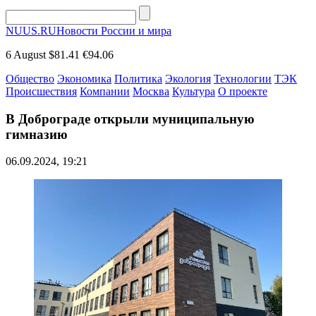
NUUS.RU
Новости России и мира
6 August
$81.41
€94.06
Общество
Экономика
Политика
Экология
Технологии
ТЭК
Происшествия
Компании
Москва
Культура
О проекте
В Доброграде открыли муниципальную
гимназию
06.09.2024, 19:21