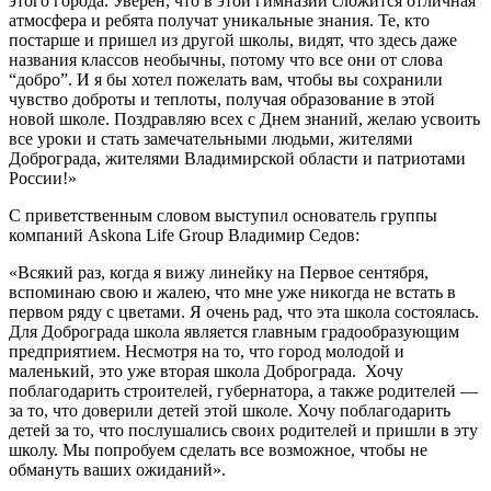
этого города. Уверен, что в этой гимназии сложится отличная
атмосфера и ребята получат уникальные знания. Те, кто
постарше и пришел из другой школы, видят, что здесь даже
названия классов необычны, потому что все они от слова
“добро”. И я бы хотел пожелать вам, чтобы вы сохранили
чувство доброты и теплоты, получая образование в этой
новой школе. Поздравляю всех с Днем знаний, желаю усвоить
все уроки и стать замечательными людьми, жителями
Доброграда, жителями Владимирской области и патриотами
России!»
С приветственным словом выступил основатель группы
компаний Askona Life Group Владимир Седов:
«Всякий раз, когда я вижу линейку на Первое сентября,
вспоминаю свою и жалею, что мне уже никогда не встать в
первом ряду с цветами. Я очень рад, что эта школа состоялась.
Для Доброграда школа является главным градообразующим
предприятием. Несмотря на то, что город молодой и
маленький, это уже вторая школа Доброграда. Хочу
поблагодарить строителей, губернатора, а также родителей —
за то, что доверили детей этой школе. Хочу поблагодарить
детей за то, что послушались своих родителей и пришли в эту
школу. Мы попробуем сделать все возможное, чтобы не
обмануть ваших ожиданий».