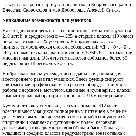
Также на открытии присутствовали глава Ковровского район
Вячеслав Скороходов и мэр Доброграда Алексей Сипач.
Уникальные возможности для учеников
На сегодняшний день в начальной школе гимназии обучается
210 детей, в среднем звене — 235, а старшие классы (10 класс)
пока насчитывают 25 учеников. В параллелях классов
принята символическая система обозначений: «Д», «О», «Б»,
«Р», что вместе складывается в слово «ДОБРО» — отражение
миссии гимназии. Обучать гимназистов собрались более 60
педагогов из 18 регионов России.
В образовательном учреждении созданы все условия для
всестороннего развития учащихся. Здесь функционируют
современные профильные мастерские с оборудованием для
работы с деревом и металлом, швейные и кулинарные классы,
компьютерные лаборатории и зоны для 3D-моделирования.
Кухня и столовая гимназии, рассчитанные на 412 мест,
обеспечивают учащихся полноценным питанием в течение
дня. Ученикам также доступен спортивный зал и уличный
спортивный комплекс с футбольным полем, беговыми
дорожками, площадками для волейбола и баскетбола. Для
младших и средних классов предусмотрены зоны отдыха с