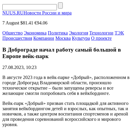
NUUS.RU
Новости России и мира
7 August
$81.41
€94.06
Общество
Экономика
Политика
Экология
Технологии
ТЭК
Происшествия
Компании
Москва
Культура
О проекте
В Доброграде начал работу самый большой в
Европе вейк-парк
27.08.2023, 10:23
В августе 2023 года в вейк-парке «Добрый», расположенном в
городе Доброград Владимирской области, произошло
техническое открытие – были запущены реверсы и все
желающие смогли попробовать себя в вейкбординге.
Вейк-парк «Добрый» призван стать площадкой для активного
занятия вейкбордингом детей и взрослых, как опытных, так и
новичков, а также центром воспитания спортсменов и ареной
для проведения соревнований всероссийского и мирового
уровня.