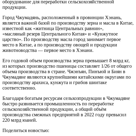
оборудование для переработки сельскохозяйственной
продукции.
Город Чжумадянь, расположенный в провинции Хэнань,
является важной базой по производству зерна и масла в Китае,
известной как «житница Центральных равнин»,
«масляный резерв Центрального Китая» и «Кунжутное
царство». По производству масла город занимает первое
место в Китае, а по производству овощей и продукции
животноводства — первое место в Хэнани.
Его годовой объем производства зерна превышает 8 млрд кг,
из которых производство пшеницы составляет 1/26 от общего
объема производства в стране. Чжэнъян, Пинъюй и Биян в
Чжумадяне являются крупнейшими китайскими округами по
производству арахиса, кунжута и грибов шиитаке
соответственно.
Благодаря богатым ресурсам сельхозпродукции в Чжумадяне
быстро развивается промышленность по переработке
сельскохозяйственной продукции, а общий объём
производства смежных предприятий в 2022 году превысил
220 млрд юаней.
Поделиться новостью: