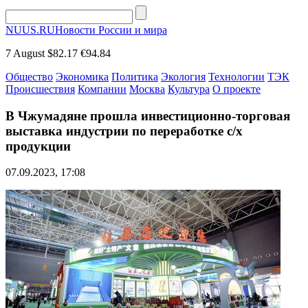
NUUS.RU
Новости России и мира
7 August
$82.17
€94.84
Общество
Экономика
Политика
Экология
Технологии
ТЭК
Происшествия
Компании
Москва
Культура
О проекте
В Чжумадяне прошла инвестиционно-торговая
выставка индустрии по переработке с/х
продукции
07.09.2023, 17:08