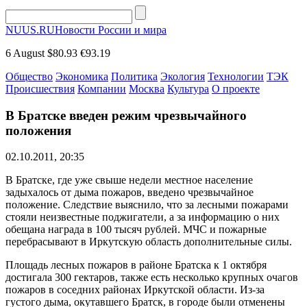
NUUS.RU
Новости России и мира
6 August
$80.93
€93.19
Общество
Экономика
Политика
Экология
Технологии
ТЭК
Происшествия
Компании
Москва
Культура
О проекте
В Братске введен режим чрезвычайного
положения
02.10.2011, 20:35
В Братске, где уже свыше недели местное население
задыхалось от дыма пожаров, введено чрезвычайное
положение. Следствие выяснило, что за лесными пожарами
стояли неизвестные поджигатели, а за информацию о них
обещана награда в 100 тысяч рублей. МЧС и пожарные
перебрасывают в Иркутскую область дополнительные силы.
Площадь лесных пожаров в районе Братска к 1 октября
достигала 300 гектаров, также есть несколько крупных очагов
пожаров в соседних районах Иркутской области. Из-за
густого дыма, окутавшего Братск, в городе были отменены