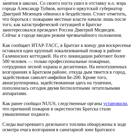
занятия в школах. Со своего поста ушел в отставку и.о. мэра
города Александр Туйков, которого иркутский губернатор
Дмитрий Мезенцев обвинил в бездействии. Стоит отметить,
что бороться с пожарами местные власти начали лишь после
того, как катастрофической ситуацией в Братске
заинтересовался президент России Дмитрий Медведев.
Сейчас в городе введен режим чрезвычайного положения.
Как сообщает ИТАР-ТАСС, в Братске к концу дня воскресенья
оставался один крупный локализованный пожар в районе
Галачинских коттеджей. На его ликвидации работают более
500 человек — только профессиональные пожарные,
сотрудники лесной охраны и десантники. На непотушенных
возгораниях в Братском районе, откуда дым тянется в город,
задействован самолет-амфибия Бе-200. Кроме того,
авиагруппировка, задействованная здесь на тушении,
пополнилась сегодня двумя беспилотными летательными
аппаратами.
Как ранее сообщал NUUS, следственные органы
установили
,
что причиной пожаров в окрестностях Братска стали
умышленные поджоги.
Следы выгоревшего дизельного топлива обнаружены в ходе
осмотра очага возгорания в санитарной зоне Братского