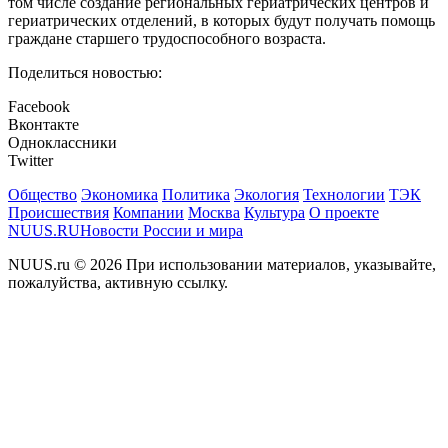
том числе создание региональных гериатрических центров и
гериатрических отделений, в которых будут получать помощь
граждане старшего трудоспособного возраста.
Поделиться новостью:
Facebook
Вконтакте
Одноклассники
Twitter
Общество
Экономика
Политика
Экология
Технологии
ТЭК
Происшествия
Компании
Москва
Культура
О проекте
NUUS.RU
Новости России и мира
NUUS.ru © 2026 При использовании материалов, указывайте,
пожалуйства, активную ссылку.