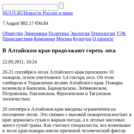
NUUS.RU
Новости России и мира
7 August
$82.17
€94.84
Общество
Экономика
Политика
Экология
Технологии
ТЭК
Происшествия
Компании
Москва
Культура
О проекте
В Алтайском крае продолжают гореть леса
22.09.2011, 10:24
20-21 сентября в лесах Алтайского края произошло 10
пожаров, огнем уничтожено 3,4 гектара леса. Об этом
сообщили в Управления лесами Алтайского края. Пожары
возникли в Баевском, Барнаульском, Лебяжинском,
Петровском, Павловском, Фрунзенском и Тягунском
лесничествах.
20 сентября в Алтайском крае введены ограничения на
посещение лесов. Это связано с высокой пожароопасностью: в
крае держалась сухая и жаркая погода, а в лесных массивах
много сухой травы. Как считают специалисты, все возникшие
в лесах края пожары имели причиной человеческий фактор.