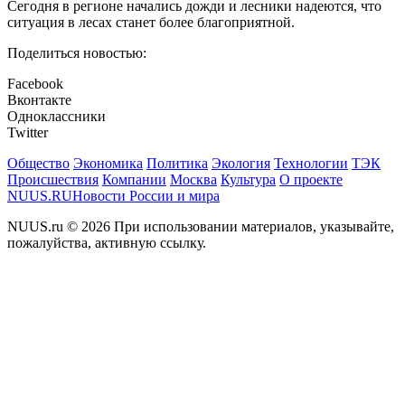
Сегодня в регионе начались дожди и лесники надеются, что
ситуация в лесах станет более благоприятной.
Поделиться новостью:
Facebook
Вконтакте
Одноклассники
Twitter
Общество
Экономика
Политика
Экология
Технологии
ТЭК
Происшествия
Компании
Москва
Культура
О проекте
NUUS.RU
Новости России и мира
NUUS.ru © 2026 При использовании материалов, указывайте,
пожалуйства, активную ссылку.