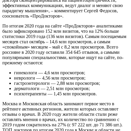
доктора сконцентрировались на пациентоцентричности,
эффективных коммуникациях, ведут диалог и меняют свою
парадигму мышления», – комментирует Сергей Федосов,
сооснователь «ПроДокторов».
По итогам 2020 года на сайте «ПроДокторов» аналитиками
было зафиксировано 152 млн визитов, что на 12% больше
статистики 2019 года (136 млн визитов). Самым посещаемым
месяцев стал октябрь – 14,6 млн просмотров, а самым
«спокойным» месяцем – май с 8,2 млн просмотров. Всего
россияне в 2020 году оставили 354 645 отзывов, а самыми
популярными специальностями, которые ищут на сайте, по-
прежнему остаются:
гинекологи — 4,6 млн просмотров;
неврологи — 4,56 млн просмотров;
гастроэнтерологи — 2,88 млн просмотров;
дерматологи — 2,51 млн просмотров;
психотерапевты — 1,45 млн просмотров.
Москва и Московская область занимают первое место в
рейтинге активных регионов, жители которых оставляют
отзывы о врачах. В 2020 году жители области стали реже
оставлять мнения о врачах, их количество по сравнению с
2019 годом сократилось на 27% (с 97 222 шт. до 71 386 шт.).
ТОП докторов по итогам 2020 года в Москве и области не