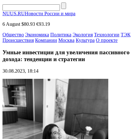
NUUS.RU
Новости России и мира
6 August
$80.93
€93.19
Общество
Экономика
Политика
Экология
Технологии
ТЭК
Происшествия
Компании
Москва
Культура
О проекте
Умные инвестиции для увеличения пассивного
дохода: тенденции и стратегии
30.08.2023, 18:14