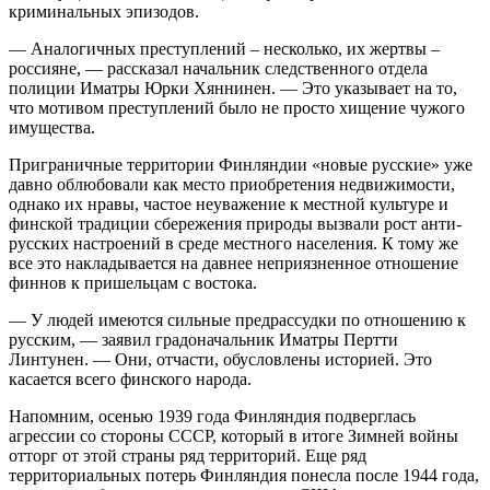
криминальных эпизодов.
— Аналогичных преступлений – несколько, их жертвы –
россияне, — рассказал начальник следственного отдела
полиции Иматры Юрки Хяннинен. — Это указывает на то,
что мотивом преступлений было не просто хищение чужого
имущества.
Приграничные территории Финляндии «новые русские» уже
давно облюбовали как место приобретения недвижимости,
однако их нравы, частое неуважение к местной культуре и
финской традиции сбережения природы вызвали рост анти-
русских настроений в среде местного населения. К тому же
все это накладывается на давнее неприязненное отношение
финнов к пришельцам с востока.
— У людей имеются сильные предрассудки по отношению к
русским, — заявил градоначальник Иматры Пертти
Линтунен. — Они, отчасти, обусловлены историей. Это
касается всего финского народа.
Напомним, осенью 1939 года Финляндия подверглась
агрессии со стороны СССР, который в итоге Зимней войны
отторг от этой страны ряд территорий. Еще ряд
территориальных потерь Финляндия понесла после 1944 года,