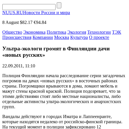
NUUS.RU
Новости России и мира
8 August
$82.17
€94.84
Общество
Экономика
Политика
Экология
Технологии
ТЭК
Происшествия
Компании
Москва
Культура
О проекте
Ультра-экологи громят в Финляндии дачи
«новых русских»
22.09.2011, 11:10
Полиция Финляндии начала расследование серии загадочных
погромов на дачах «новых русских» в восточных районах
страны. Погромщики врываются в дома, ломают мебель и
мажут стены красной краской. Полиция подозревает, что за
этими действиями стоят либо местные националисты, либо
отдельные активисты ультра-экологических и анархистских
групп.
Вандалы действуют в городах Иматра и Лаппеенранте,
которые находятся недалеко от российско-финской границы.
На текущий момент в полиции зафиксировано 12