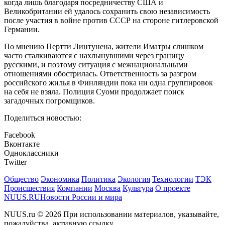
когда лишь благодаря посредничеству США и
Великобритании ей удалось сохранить свою независимость
после участия в войне против СССР на стороне гитлеровской
Германии.
По мнению Пертти Линтунена, жители Иматры слишком
часто сталкиваются с нахлынувшими через границу
русскими, и поэтому ситуация с межнациональными
отношениями обострилась. Ответственность за разгром
российского жилья в Финляндии пока ни одна группировок
на себя не взяла. Полиция Суоми продолжает поиск
загадочных погромщиков.
Поделиться новостью:
Facebook
Вконтакте
Одноклассники
Twitter
Общество
Экономика
Политика
Экология
Технологии
ТЭК
Происшествия
Компании
Москва
Культура
О проекте
NUUS.RU
Новости России и мира
NUUS.ru © 2026 При использовании материалов, указывайте,
пожалуйства, активную ссылку.