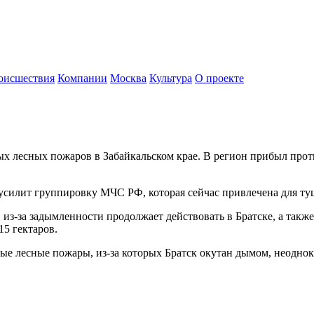
оисшествия
Компании
Москва
Культура
О проекте
х лесных пожаров в Забайкальском крае. В регион прибыл про
усилит группировку МЧС РФ, которая сейчас привлечена для ту
из-за задымленности продолжает действовать в Братске, а такж
15 гектаров.
е лесные пожары, из-за которых Братск окутан дымом, неоднокр