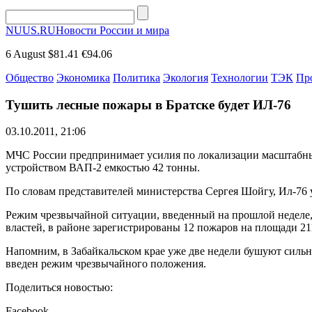
NUUS.RU
Новости России и мира
6 August
$81.41
€94.06
Общество
Экономика
Политика
Экология
Технологии
ТЭК
Пр
Тушить лесные пожары в Братске будет ИЛ-76
03.10.2011, 21:06
МЧС России предпринимает усилия по локализации масштабны
устройством ВАП-2 емкостью 42 тонны.
По словам представителей министерства Сергея Шойгу, Ил-76 
Режим чрезвычайной ситуации, введенный на прошлой неделе, 
властей, в районе зарегистрированы 12 пожаров на площади 21
Напомним, в Забайкальском крае уже две недели бушуют сильны
введен режим чрезвычайного положения.
Поделиться новостью:
Facebook