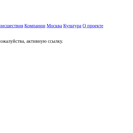
оисшествия
Компании
Москва
Культура
О проекте
ожалуйства, активную ссылку.