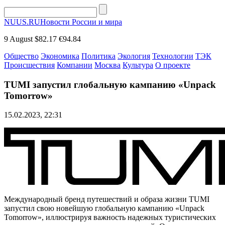
NUUS.RU
Новости России и мира
9 August
$82.17
€94.84
Общество
Экономика
Политика
Экология
Технологии
ТЭК
Происшествия
Компании
Москва
Культура
О проекте
TUMI запустил глобальную кампанию «Unpack
Tomorrow»
15.02.2023, 22:31
Международный бренд путешествий и образа жизни TUMI
запустил свою новейшую глобальную кампанию «Unpack
Tomorrow», иллюстрируя важность надежных туристических