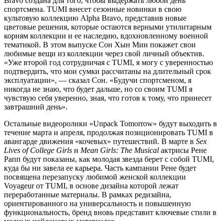
Bravo создана для того, чтобы выдержать любой день
спортсмена. TUMI внесет сезонные новинки в свою
культовую коллекцию Alpha Bravo, представив новые
цветовые решения, которые остаются верными утилитарным
корням коллекции и ее наследию, вдохновленному военной
тематикой. В этом выпуске Сон Хын Мин покажет свои
любимые вещи из коллекции через свой личный объектив.
«Уже второй год сотрудничая с TUMI, я могу с уверенностью
подтвердить, что мои сумки рассчитаны на длительный срок
эксплуатации», — сказал Сон. «Будучи спортсменом, я
никогда не знаю, что будет дальше, но со своим TUMI я
чувствую себя уверенно, зная, что готов к тому, что принесет
завтрашний день».
Остальные видеоролики «Unpack Tomorrow» будут выходить в
течение марта и апреля, продолжая позиционировать TUMI в
авангарде движения «кочевых» путешествий. В марте в
Sex
Lives of College Girls
и
Mean Girls: The Musical
актрисы Рене
Рапп будут показаны, как молодая звезда берет с собой TUMI,
куда бы ни завела ее карьера. Часть кампании Рене будет
посвящена перезапуску любимой женской коллекции
Voyageur от TUMI, в основе дизайна которой лежат
переработанные материалы. В рамках редизайна,
ориентированного на универсальность и повышенную
функциональность, бренд вновь представит ключевые стили в