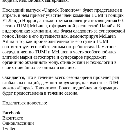
модных нейлоновых материалах.
Последний выпуск «Unpack Tomorrow» будет представлен в
апреле, в нем примет участие член команды TUMI и гонщик
F1 Ландо Норрис, а также третья коллекция посвященная 60-
летию TUMI| McLaren, с фирменной расцветкой Папайя. В
видеороликах кампании, мы будем следовать за суперзвездой
гонок Ландо в его путешествиях, демонстрируя McLaren
Artura и то, как производительность его сумки TUMI
соответствует его собственным потребностям. Памятное
сотрудничество TUMI и McLaren в честь особого юбилея
элитной марки автоспорта и суперкаров продолжит
органично объединять моду, стиль жизни и технологии в
своих новейших сезонных изделиях.
Ожидается, что в течение всего сезона бренд проведет ряд
глобальных акций, демонстрируя миру, как вместе с TUMI
можно «Unpack Tomorrow». Более подробная информация
будет предоставлена в течение сезона.
Поделиться новостью:
Facebook
Вконтакте
Одноклассники
Twitter