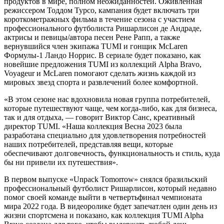
продуктов в мире, полном неожиданностей. Оживленная
режиссером Тоддом Турсо, кампания будет включать три
короткометражных фильма в течение сезона с участием
профессионального футболиста Ришарлисон де Андраде,
актрисы и певицы/автора песен Рене Рапп, а также
вернувшийся член экипажа TUMI и гонщик McLaren
Формулы-1 Ландо Норрис. В сериале будет показано, как
новейшие предложения TUMI из коллекций Alpha Bravo,
Voyageur и McLaren помогают сделать жизнь каждой из
мировых звезд спорта и развлечений более комфортной.
«В этом сезоне нас вдохновила новая группа потребителей,
которые путешествуют чаще, чем когда-либо, как для бизнеса,
так и для отдыха, — говорит Виктор Санс, креативный
директор TUMI. «Наша коллекция Весна 2023 была
разработана специально для удовлетворения потребностей
наших потребителей, представляя вещи, которые
обеспечивают долговечность, функциональность и стиль, куда
бы ни привели их путешествия».
В первом выпуске «Unpack Tomorrow» снялся бразильский
профессиональный футболист Ришарлисон, который недавно
помог своей команде выйти в четвертьфинал чемпионата
мира 2022 года. В видеоролике будет запечатлен один день из
жизни спортсмена и показано, как коллекция TUMI Alpha