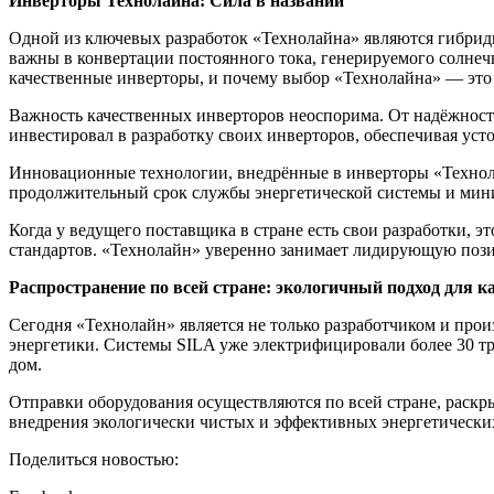
Инверторы Технолайна: Сила в названии
Одной из ключевых разработок «Технолайна» являются гибрид
важны в конвертации постоянного тока, генерируемого солне
качественные инверторы, и почему выбор «Технолайна» — это
Важность качественных инверторов неоспорима. От надёжност
инвестировал в разработку своих инверторов, обеспечивая уст
Инновационные технологии, внедрённые в инверторы «Технол
продолжительный срок службы энергетической системы и мин
Когда у ведущего поставщика в стране есть свои разработки, э
стандартов. «Технолайн» уверенно занимает лидирующую пози
Распространение по всей стране: экологичный подход для к
Сегодня «Технолайн» является не только разработчиком и про
энергетики. Системы SILA уже электрифицировали более 30 т
дом.
Отправки оборудования осуществляются по всей стране, раскр
внедрения экологически чистых и эффективных энергетических
Поделиться новостью: