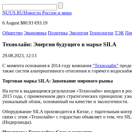
NUUS.RU
Новости России и мира
6 August
$80.93
€93.19
Общество
Экономика
Политика
Экология
Технологии
ТЭК
Пр
Технолайн: Энергия будущего в марке SILA
29.08.2023, 12:13
С момента основания в 2014 году компания
“Технолайн”
продел
также систем альтернативного отопления и горячего водоснабж
Торговая марка SILA: Завоевание мирового рынка
На пути к выдающимся результатам «Технолайн» внедрил в ро
2015 года, с применением двух стратегических принципов: узн
уникальный облик, основанный на качестве и экологичности.
Оборудование SILA производится в Китае, с тщательным контро
связи с этим «Технолайн» с гордостью объявляет о том, что SIL
(Нидерланды).