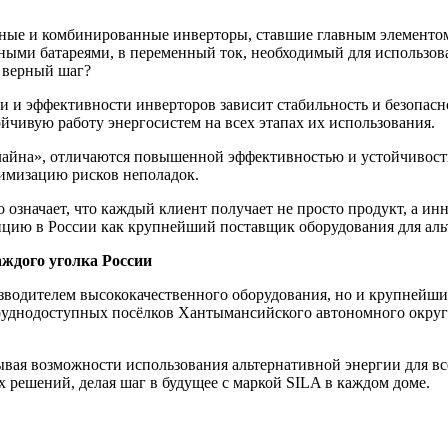
ные и комбинированные инверторы, ставшие главным элементом
чными батареями, в переменный ток, необходимый для использо
 верный шаг?
и и эффективности инверторов зависит стабильность и безопас
ойчивую работу энергосистем на всех этапах их использования.
айна», отличаются повышенной эффективностью и устойчивость
имизацию рисков неполадок.
то означает, что каждый клиент получает не просто продукт, а 
цию в России как крупнейший поставщик оборудования для аль
аждого уголка России
изводителем высококачественного оборудования, но и крупнейш
руднодоступных посёлков Хантымансийского автономного округ
ывая возможности использования альтернативной энергии для в
 решений, делая шаг в будущее с маркой SILA в каждом доме.