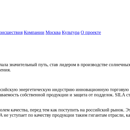
оисшествия
Компании
Москва
Культура
О проекте
ала значительный путь, став лидером в производстве солнечных 
ения.
ссийскую энергетическую индустрию инновационную торговую м
аваемость собственной продукции и защита от подделок. SILA с
лем качества, перед тем как поступить на российский рынок. Эт
A не уступает по качеству продукции таким гигантам отрасли, ка