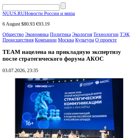
NUUS.RU
Новости России и мира
6 August
$80.93
€93.19
Общество
Экономика
Политика
Экология
Технологии
ТЭК
Происшествия
Компании
Москва
Культура
О проекте
TEAM нацелена на прикладную экспертизу
после стратегического форума АКОС
03.07.2026, 23:35