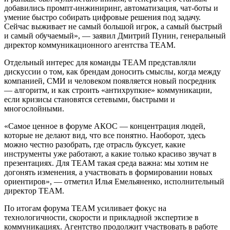
добавились промпт-инжиниринг, автоматизация, чат-боты и
умение быстро собирать цифровые решения под задачу.
Сейчас выживает не самый большой игрок, а самый быстрый
и самый обучаемый», — заявил Дмитрий Пунин, генеральный
директор коммуникационного агентства TEAM.
Отдельный интерес для команды TEAM представляли
дискуссии о том, как брендам доносить смыслы, когда между
компанией, СМИ и человеком появляется новый посредник
— алгоритм, и как строить «антихрупкие» коммуникации,
если кризисы становятся сетевыми, быстрыми и
многослойными.
«Самое ценное в форуме АКОС — концентрация людей,
которые не делают вид, что все понятно. Наоборот, здесь
можно честно разобрать, где отрасль буксует, какие
инструменты уже работают, а какие только красиво звучат в
презентациях. Для TEAM такая среда важна: мы хотим не
догонять изменения, а участвовать в формировании новых
ориентиров», — отметил Илья Емельяненко, исполнительный
директор TEAM.
По итогам форума TEAM усиливает фокус на
технологичности, скорости и прикладной экспертизе в
коммуникациях. Агентство продолжит участвовать в работе