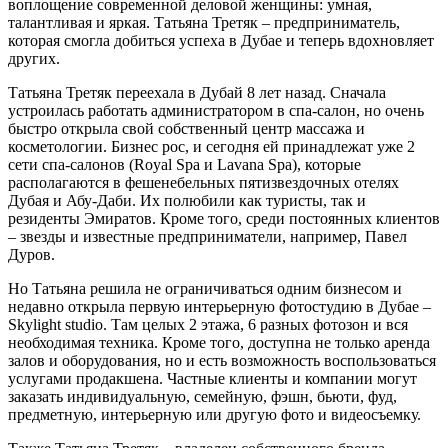
воплощение современной деловой женщины: умная,
талантливая и яркая. Татьяна Третяк – предприниматель,
которая смогла добиться успеха в Дубае и теперь вдохновляет
других.
Татьяна Третяк переехала в Дубай 8 лет назад. Сначала
устроилась работать администратором в спа-салон, но очень
быстро открыла свой собственный центр массажа и
косметологии. Бизнес рос, и сегодня ей принадлежат уже 2
сети спа-салонов (Royal Spa и Lavana Spa), которые
располагаются в фешенебельных пятизвездочных отелях
Дубая и Абу-Даби. Их полюбили как туристы, так и
резиденты Эмиратов. Кроме того, среди постоянных клиентов
– звезды и известные предприниматели, например, Павел
Дуров.
Но Татьяна решила не ограничиваться одним бизнесом и
недавно открыла первую интерьерную фотостудию в Дубае –
Skylight studio. Там целых 2 этажа, 6 разных фотозон и вся
необходимая техника. Кроме того, доступна не только аренда
залов и оборудования, но и есть возможность воспользоваться
услугами продакшена. Частные клиенты и компании могут
заказать индивидуальную, семейную, фэшн, бьюти, фуд,
предметную, интерьерную или другую фото и видеосъемку.