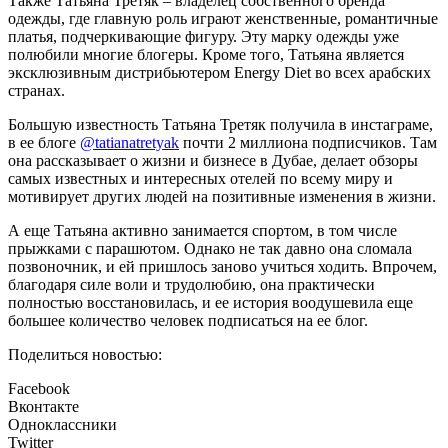
Также Татьяна Третяк – владелец собственного бренда
одежды, где главную роль играют женственные, романтичные
платья, подчеркивающие фигуру. Эту марку одежды уже
полюбили многие блогеры. Кроме того, Татьяна является
эксклюзивным дистрибьютером Energy Diet во всех арабских
странах.
Большую известность Татьяна Третяк получила в инстаграме,
в ее блоге
@tatianatretyak
почти 2 миллиона подписчиков. Там
она рассказывает о жизни и бизнесе в Дубае, делает обзоры
самых известных и интересных отелей по всему миру и
мотивирует других людей на позитивные изменения в жизни.
А еще Татьяна активно занимается спортом, в том числе
прыжками с парашютом. Однако не так давно она сломала
позвоночник, и ей пришлось заново учиться ходить. Впрочем,
благодаря силе воли и трудолюбию, она практически
полностью восстановилась, и ее история воодушевила еще
большее количество человек подписаться на ее блог.
Поделиться новостью:
Facebook
Вконтакте
Одноклассники
Twitter