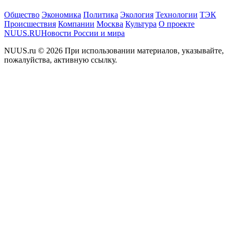
Общество
Экономика
Политика
Экология
Технологии
ТЭК
Происшествия
Компании
Москва
Культура
О проекте
NUUS.RU
Новости России и мира
NUUS.ru © 2026 При использовании материалов, указывайте,
пожалуйства, активную ссылку.