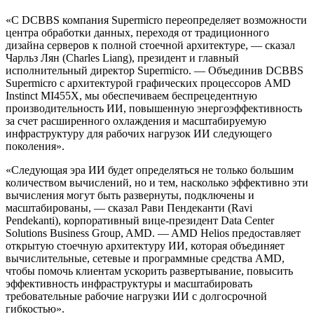
«С DCBBS компания Supermicro переопределяет возможности
центра обработки данных, переходя от традиционного
дизайна серверов к полной стоечной архитектуре, — сказал
Чарльз Лян (Charles Liang), президент и главный
исполнительный директор Supermicro. — Объединив DCBBS
Supermicro с архитектурой графических процессоров AMD
Instinct MI455X, мы обеспечиваем беспрецедентную
производительность ИИ, повышенную энергоэффективность
за счет расширенного охлаждения и масштабируемую
инфраструктуру для рабочих нагрузок ИИ следующего
поколения».
«Следующая эра ИИ будет определяться не только большим
количеством вычислений, но и тем, насколько эффективно эти
вычисления могут быть развернуты, подключены и
масштабированы, — сказал Рави Пендеканти (Ravi
Pendekanti), корпоративный вице-президент Data Center
Solutions Business Group, AMD. — AMD Helios предоставляет
открытую стоечную архитектуру ИИ, которая объединяет
вычислительные, сетевые и программные средства AMD,
чтобы помочь клиентам ускорить развертывание, повысить
эффективность инфраструктуры и масштабировать
требовательные рабочие нагрузки ИИ с долгосрочной
гибкостью».