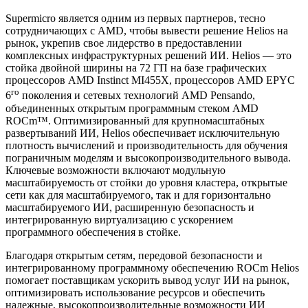
Supermicro является одним из первых партнеров, тесно
сотрудничающих с AMD, чтобы вывести решение Helios на
рынок, укрепив свое лидерство в предоставлении
комплексных инфраструктурных решений ИИ. Helios — это
стойка двойной ширины на 72 ГП на базе графических
процессоров AMD Instinct MI455X, процессоров AMD EPYC
го
6
поколения и сетевых технологий AMD Pensando,
объединенных открытым программным стеком AMD
ROCm™. Оптимизированный для крупномасштабных
развертываний ИИ, Helios обеспечивает исключительную
плотность вычислений и производительность для обучения
пограничным моделям и высокопроизводительного вывода.
Ключевые возможности включают модульную
масштабируемость от стойки до уровня кластера, открытые
сети как для масштабируемого, так и для горизонтально
масштабируемого ИИ, расширенную безопасность и
интегрированную виртуализацию с ускорением
программного обеспечения в стойке.
Благодаря открытым сетям, передовой безопасности и
интегрированному программному обеспечению ROCm Helios
помогает поставщикам ускорить вывод услуг ИИ на рынок,
оптимизировать использование ресурсов и обеспечить
надежные, высокопроизводительные возможности ИИ