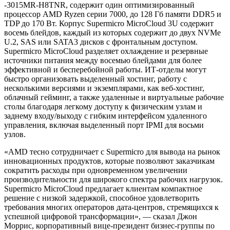
-3015MR-H8TNR, содержит один оптимизированный
процессор AMD Ryzen серии 7000, до 128 Гб памяти DDR5 и
TDP до 170 Вт. Корпус Supermicro MicroCloud 3U содержит
восемь блейдов, каждый из которых содержит до двух NVMe
U.2, SAS или SATA3 дисков с фронтальным доступом.
Supermicro MicroCloud разделяет охлаждение и резервные
источники питания между восемью блейдами для более
эффективной и бесперебойной работы. ИТ-отделы могут
быстро организовать выделенный хостинг, работу с
несколькими версиями и экземплярами, как веб-хостинг,
облачный гейминг, а также удаленные и виртуальные рабочие
столы благодаря легкому доступу к физическим узлам и
заднему входу/выходу с гибким интерфейсом удаленного
управления, включая выделенный порт IPMI для восьми
узлов.
«AMD тесно сотрудничает с Supermicro для вывода на рынок
инновационных продуктов, которые позволяют заказчикам
сократить расходы при одновременном увеличении
производительности для широкого спектра рабочих нагрузок.
Supermicro MicroCloud предлагает клиентам компактное
решение с низкой задержкой, способное удовлетворить
требования многих операторов дата-центров, стремящихся к
успешной цифровой трансформации», — сказал Джон
Моррис, корпоративный вице-президент бизнес-группы по