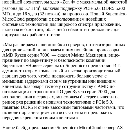
новейшей архитектуры ядер «Zen 4» с максимальной частотой
i
разгона до 5,7 ГГц
, включая поддержку PCIe 5.0, DDR5-5200
МГц и до 16 ядер (32 потока) на процессор. Новый Supermicro
MicroCloud разработан с использованием новейших
системных технологий для широкого спектра приложений,
включая веб-хостинг, облачный гейминг и приложения для
виртуальных рабочих столов.
«Мы расширяем наши линейки серверов, оптимизированных
для приложений, и включаем в них новейшие процессоры
AMD Ryzen серии 7000, — сказал Майкл Макнерни, вице-
президент по маркетингу и безопасности компании
Supermicro. «Новые серверы от Supermicro предоставят ИТ-
администраторам компактный и высокопроизводительный
вариант для того, чтобы предложить больше услуг с
меньшими задержками своим внутренним или внешним
клиентам. Благодаря тесному сотрудничеству с AMD по
оптимизации встроенного ПО для Ryzen серии 7000 для
использования в серверах, мы сможем быстрее вывести на
рынок ряд решений с новыми технологиями с PCIe 5.0,
памятью DDR5 и очень высокими тактовыми частотами, что
позволит организациям снизить затраты и предложить
передовые решения своим клиентам.»
Новое блейд-предложение Supermicro MicroCloud сервер AS