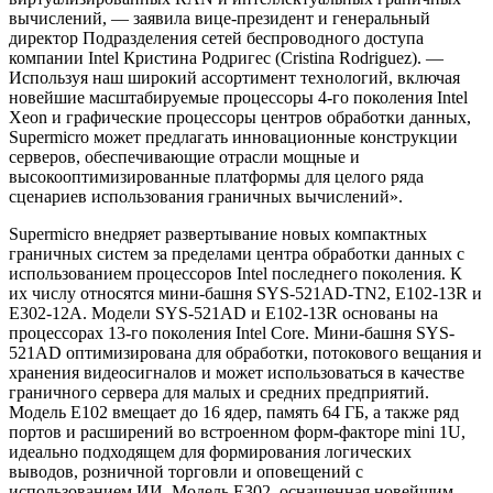
вычислений, — заявила вице-президент и генеральный
директор Подразделения сетей беспроводного доступа
компании Intel Кристина Родригес (Cristina Rodriguez). —
Используя наш широкий ассортимент технологий, включая
новейшие масштабируемые процессоры 4-го поколения Intel
Xeon и графические процессоры центров обработки данных,
Supermicro может предлагать инновационные конструкции
серверов, обеспечивающие отрасли мощные и
высокооптимизированные платформы для целого ряда
сценариев использования граничных вычислений».
Supermicro внедряет развертывание новых компактных
граничных систем за пределами центра обработки данных с
использованием процессоров Intel последнего поколения. К
их числу относятся мини-башня SYS-521AD-TN2, E102-13R и
E302-12A. Модели SYS-521AD и E102-13R основаны на
процессорах 13-го поколения Intel Core. Мини-башня SYS-
521AD оптимизирована для обработки, потокового вещания и
хранения видеосигналов и может использоваться в качестве
граничного сервера для малых и средних предприятий.
Модель Е102 вмещает до 16 ядер, память 64 ГБ, а также ряд
портов и расширений во встроенном форм-факторе mini 1U,
идеально подходящем для формирования логических
выводов, розничной торговли и оповещений с
использованием ИИ. Модель Е302, оснащенная новейшим