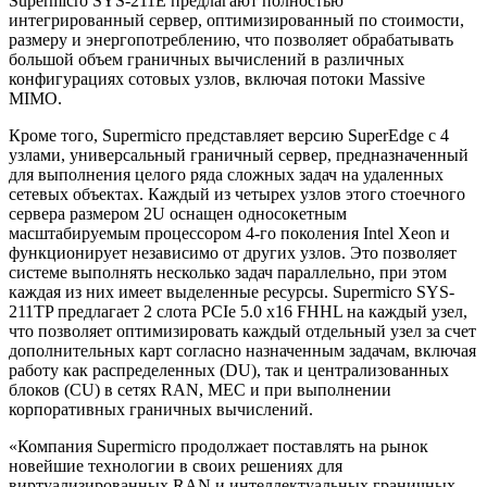
Supermicro SYS-211E предлагают полностью
интегрированный сервер, оптимизированный по стоимости,
размеру и энергопотреблению, что позволяет обрабатывать
большой объем граничных вычислений в различных
конфигурациях сотовых узлов, включая потоки Massive
MIMO.
Кроме того, Supermicro представляет версию SuperEdge с 4
узлами, универсальный граничный сервер, предназначенный
для выполнения целого ряда сложных задач на удаленных
сетевых объектах. Каждый из четырех узлов этого стоечного
сервера размером 2U оснащен односокетным
масштабируемым процессором 4-го поколения Intel Xeon и
функционирует независимо от других узлов. Это позволяет
системе выполнять несколько задач параллельно, при этом
каждая из них имеет выделенные ресурсы. Supermicro SYS-
211TP предлагает 2 слота PCIe 5.0 x16 FHHL на каждый узел,
что позволяет оптимизировать каждый отдельный узел за счет
дополнительных карт согласно назначенным задачам, включая
работу как распределенных (DU), так и централизованных
блоков (CU) в сетях RAN, MEC и при выполнении
корпоративных граничных вычислений.
«Компания Supermicro продолжает поставлять на рынок
новейшие технологии в своих решениях для
виртуализированных RAN и интеллектуальных граничных