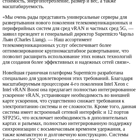
стоимость, энергопотребление, размер и вес, а также
масштабируемость.
«Мы очень рады представить универсальные серверы для
развертывания нового поколения телекоммуникационных и
периферийных систем для сред vRAN и частных сред 5G, —
заявил президент и генеральный директор Supermicro Чарльз
Льян (Charles Liang). — Наш ассортимент
телекоммуникационных услуг обеспечивает более
оптимизированное крупномасштабное развертывание, что
позволит расширить использование этих новых технологий
для создания более эффективных и надежных сетей связи».
Новейшая граничная платформа Supermicro разработана
специально для удовлетворения этих требований. Благодаря
масштабируемым процессорам 4-го поколения Intel Xeon с
Intel vRAN Boost она предлагает полностью интегрированное
ускорение vRAN, устраняющее необходимость во внешней
карте ускорения, что существенно снижает требования к
электропитанию системы и ее сложности. Кроме того, данная
система имеет встроенный сетевой интерфейс и 12 портов
SFP25G, что исключает необходимость в дополнительных
картах и разъемах, полностью интегрированную поддержку
синхронизации с восьмичасовым временем удержания, а
также компактную и долговечную конструкцию. Системы