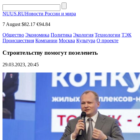
NUUS.RU
Новости России и мира
7 August
$82.17
€94.84
Общество
Экономика
Политика
Экология
Технологии
ТЭК
Происшествия
Компании
Москва
Культура
О проекте
Строительству помогут позеленеть
29.03.2023, 20:45