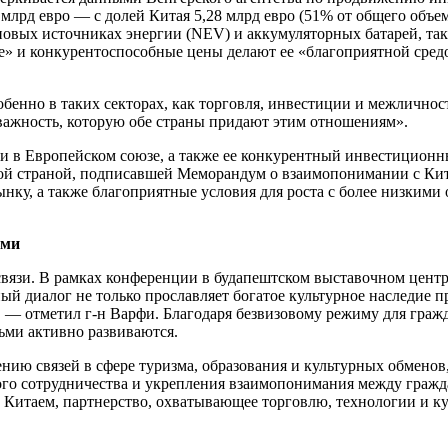
 млрд евро — с долей Китая 5,28 млрд евро (51% от общего объе
новых источниках энергии (NEV) и аккумуляторных батарей, так
е» и конкурентоспособные цены делают ее «благоприятной сред
бенно в таких секторах, как торговля, инвестиции и межлично
важность, которую обе страны придают этим отношениям».
ии в Европейском союзе, а также ее конкурентный инвестицион
ой страной, подписавшей Меморандум о взаимопонимании с Кит
ынку, а также благоприятные условия для роста с более низки
ьми
связи. В рамках конференции в будапештском выставочном цент
й диалог не только прославляет богатое культурное наследие 
 — отметил г-н Варфи. Благодаря безвизовому режиму для граж
ьми активно развиваются.
ению связей в сфере туризма, образования и культурных обмено
ого сотрудничества и укрепления взаимопонимания между гражд
 Китаем, партнерство, охватывающее торговлю, технологии и кул