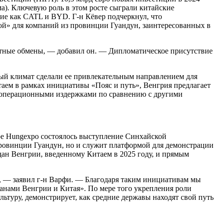
ма). Ключевую роль в этом росте сыграли китайские
ие как CATL и BYD. Г-н Кёвер подчеркнул, что
ой» для компаний из провинции Гуандун, заинтересованных в
стные обмены, — добавил он. — Дипломатическое присутствие
ный климат сделали ее привлекательным направлением для
аем в рамках инициативы «Пояс и путь», Венгрия предлагает
ми операционными издержками по сравнению с другими
ре Hungexpo состоялось выступление Синхайской
провинции Гуандун, но и служит платформой для демонстрации
дан Венгрии, введенному Китаем в 2025 году, и прямым
в, — заявил г-н Варфи. — Благодаря таким инициативам мы
анами Венгрии и Китая». По мере того укрепления роли
ьтуру, демонстрирует, как средние державы находят свой путь