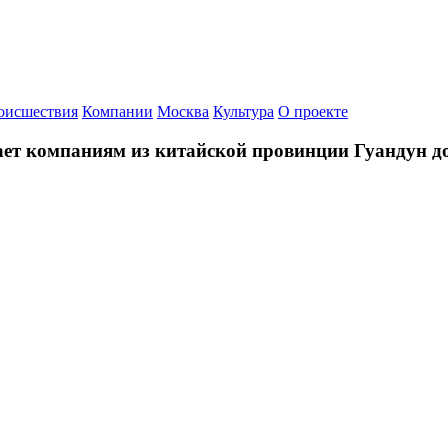
оисшествия
Компании
Москва
Культура
О проекте
ает компаниям из китайской провинции Гуандун д