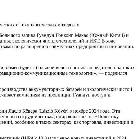
ческих и технологических интересах.
м Большого залива Гуандун-Гонконг-Макао (Южный Китай) и
цины, экологически чистых технологий и ИКТ. В ходе
ьствами по расширению совместных предприятий и инноваций.
ти, обмен будет с большой вероятностью сосредоточен на таких
нформационно-коммуникационные технологии», — поделился
 производства аккумуляторных батарей и экологически чистой
печивает компаниям из провинции Гуандун доступ к
и Ласло Кёвера (László Kövér) в ноябре 2024 года. Эти
ьтурного сотрудничества», опирающегося на «Политику
ний, особенно в таких секторах, как торговля, инвестиции и
естиций (HIPA): 10,3 млрд евро новых инвестиций в 2024