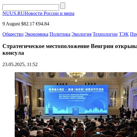
NUUS.RU
Новости России и мира
9 August
$82.17
€94.84
Общество
Экономика
Политика
Экология
Технологии
ТЭК
Пр
Стратегическое местоположение Венгрии открыв
консула
23.05.2025, 11:52