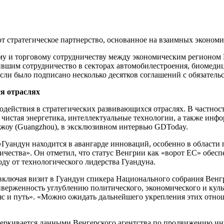
т стратегическое партнерство, основанное на взаимных экономи
ому и торговому сотрудничеству между экономическим регионо
ившим сотрудничество в секторах автомобилестроения, биомеди
ли было подписано несколько десятков соглашений с обязател
я отраслях
модействия в стратегических развивающихся отраслях. В частнос
и чистая энергетика, интеллектуальные технологии, а также и
нчжоу (Guangzhou), в эксклюзивном интервью GDToday.
«Гуандун находится в авангарде инноваций, особенно в области
ичества». Он отметил, что статус Венгрии как «ворот ЕС» обес
оду от технологического лидерства Гуандуна.
включая визит в Гуандун спикера Национального собрания Венгри
иверженность углублению политического, экономического и кул
 и путь». «Можно ожидать дальнейшего укрепления этих отноше
еркивается данными Венгерского агентства по продвижению инв