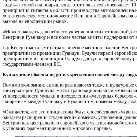
году — второй год подряд, когда этот показатель превышает 10
предприятия-гиганты в области производства автомобилей на 
«стратегическое местоположение Венгрии в Европейском союз
выходе на европейский рынок.
«Можно ожидать дальнейшего укрепления этих отношений, осо
Венгрии в Гуанчжоу и все более частые визиты подчеркивают 
Г-н Кёвер отметил, что стратегическое местоположение Венгр
предприятий из провинции Гуандун. Будучи первой европейск
предприятиям из провинции Гуандун доступ к европейскому р
государствами-членами ЕС.
Культурные обмены ведут к укреплению связей между люд
Помимо экономики, активно развиваются также и культурные 
консерватории Гуандуна. «Этот транснациональный музыкальны
универсальности музыки в преодолении культурных барьеров»,
авиарейсам между Гуанчжоу и Будапештом, обмены между люд
«Ожидается, что эти инициативы будут способствовать укрепл
ожидаем расширения студенческих обменов, углубления делов
Венгрии как центрального европейского узла взаимодействия с
в условиях фрагментированного мирового порядка.