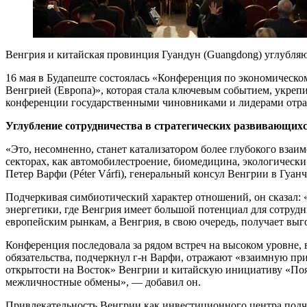
Венгрия и китайская провинция Гуандун (Guangdong) углубляю
16 мая в Будапеште состоялась «Конференция по экономическ
Венгрией (Европа)», которая стала ключевым событием, укреп
конференции государственными чиновниками и лидерами отрас
Углубление сотрудничества в стратегических развивающихс
«Это, несомненно, станет катализатором более глубокого взаи
секторах, как автомобилестроение, биомедицина, экологическ
Петер Варфи (Péter Várfi), генеральный консул Венгрии в Гуа
Подчеркивая симбиотический характер отношений, он сказал: 
энергетики, где Венгрия имеет большой потенциал для сотрудн
европейским рынкам, а Венгрия, в свою очередь, получает выг
Конференция последовала за рядом встреч на высоком уровне, 
обязательства, подчеркнул г-н Варфи, отражают «взаимную пр
открытости на Восток» Венгрии и китайскую инициативу «Пояс
межличностные обмены», — добавил он.
Привлекательность Венгрии как инвестиционного центра подч